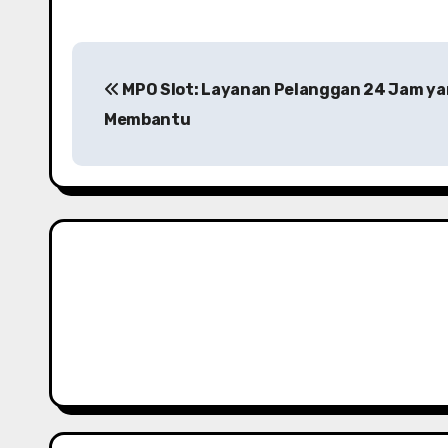
P
MPO Slot: Layanan Pelanggan 24 Jam ya
o
Membantu
s
t
n
a
v
i
g
a