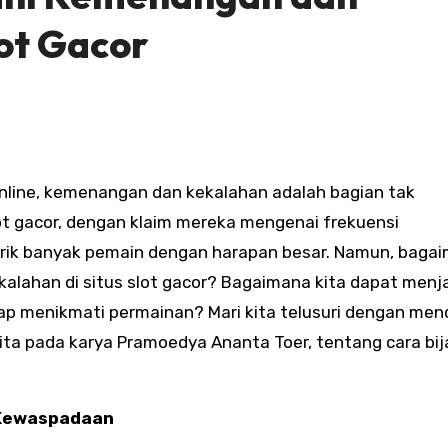
lot Gacor
ot gacor, dengan klaim mereka mengenai frekuensi
narik banyak pemain dengan harapan besar. Namun, baga
alahan di situs slot gacor? Bagaimana kita dapat menj
p menikmati permainan? Mari kita telusuri dengan men
ta pada karya Pramoedya Ananta Toer, tentang cara bi
 Kewaspadaan