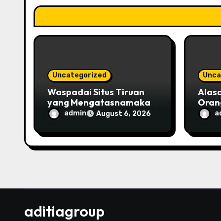
t
i
o
n
Uncategorized
Unca
Waspadai Situs Tiruan
Alas
yang Mengatasnamakan
Oran
MG Live
Onlin
admin
a
August 6, 2026
Diba
Kasi
aditiagroup