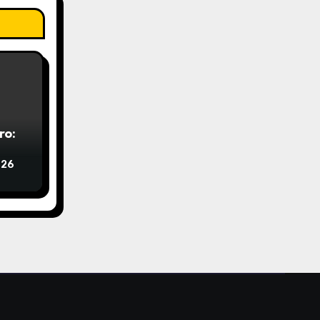
ro:
Slot
026