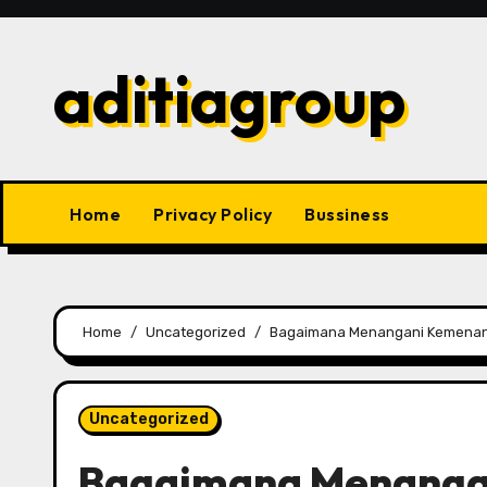
Skip
to
aditiagroup
content
Home
Privacy Policy
Bussiness
Home
Uncategorized
Bagaimana Menangani Kemenanga
Uncategorized
Bagaimana Menanga