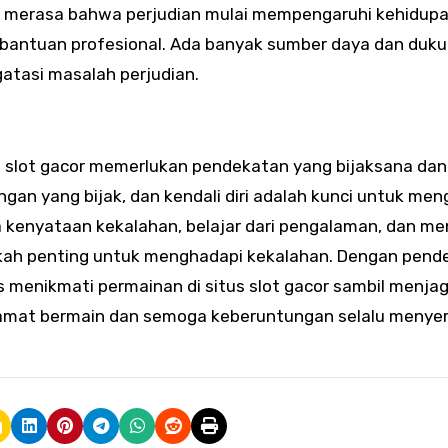
 merasa bahwa perjudian mulai mempengaruhi kehidup
i bantuan profesional. Ada banyak sumber daya dan duk
tasi masalah perjudian.
 slot gacor memerlukan pendekatan yang bijaksana da
an yang bijak, dan kendali diri adalah kunci untuk men
a kenyataan kekalahan, belajar dari pengalaman, dan m
kah penting untuk menghadapi kekalahan. Dengan pend
 menikmati permainan di situs slot gacor sambil menja
lamat bermain dan semoga keberuntungan selalu menyer