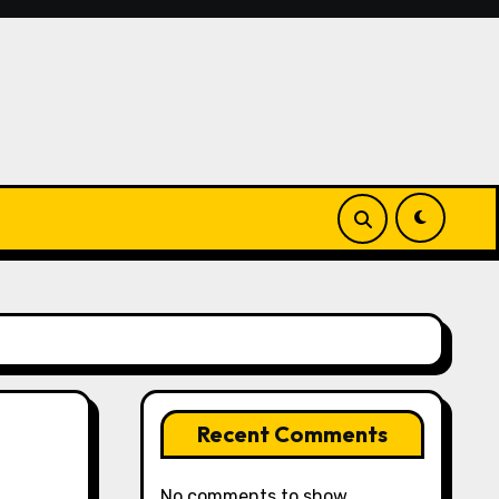
Recent Comments
No comments to show.