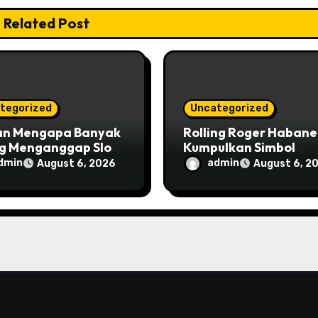
Related Post
tegorized
Uncategorized
an Mengapa Banyak
Rolling Roger Habane
g Menganggap Slot
Kumpulkan Simbol
e Lebih Menarik
Sebanyaknya di Situs 
dmin
admin
August 6, 2026
August 6, 2
ndingkan Game
no Lainnya