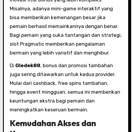
Misalnya, adanya mini-game interaktif yang
bisa memberikan kemenangan besar jika
pemain berhasil memainkannya dengan benar.
Bagi pemain yang suka tantangan dan strategi,
slot Pragmatic memberikan pengalaman
bermain yang lebih variatif dan menghibur.
Di
Gledek88
, bonus dan promosi tambahan
juga sering ditawarkan untuk kedua provider.
Mulai dari cashback, free spins tambahan,
hingga event mingguan, semua ini memberikan
keuntungan ekstra bagi pemain dan
meningkatkan keseruan bermain.
Kemudahan Akses dan