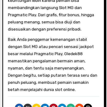
keuntungan lebih karena pemain bisa
membandingkan langsung Slot MG dan
Pragmatic Play. Dari grafis, fitur bonus, hingga
peluang menang, semua bisa diuji dan
disesuaikan dengan preferensi pribadi.
Baik Anda penggemar kemenangan stabil
dengan Slot MG atau pencari sensasi jackpot
besar melalui Pragmatic Play, Gledek88
memastikan pengalaman bermain aman,
nyaman, dan tentu saja menyenangkan.
Dengan begitu, setiap putaran terasa seru dan
penuh peluang, membuat pemain semakin
betah menjelajahi dunia slot online.