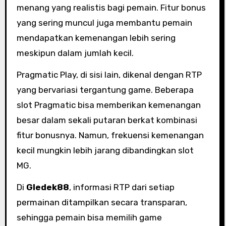
menang yang realistis bagi pemain. Fitur bonus
yang sering muncul juga membantu pemain
mendapatkan kemenangan lebih sering
meskipun dalam jumlah kecil.
Pragmatic Play, di sisi lain, dikenal dengan RTP
yang bervariasi tergantung game. Beberapa
slot Pragmatic bisa memberikan kemenangan
besar dalam sekali putaran berkat kombinasi
fitur bonusnya. Namun, frekuensi kemenangan
kecil mungkin lebih jarang dibandingkan slot
MG.
Di
Gledek88
, informasi RTP dari setiap
permainan ditampilkan secara transparan,
sehingga pemain bisa memilih game