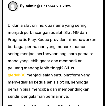
By
admin
October 28, 2025
Di dunia slot online, dua nama yang sering
menjadi perbincangan adalah Slot MG dan
Pragmatic Play. Kedua provider ini menawarkan
berbagai permainan yang menarik, namun
sering menjadi pertanyaan bagi para pemain:
mana yang lebih gacor dan memberikan
peluang menang lebih tinggi? Situs
gledek88
menjadi salah satu platform yang
menyediakan kedua jenis slot ini, sehingga
pemain bisa mencoba dan membandingkan
sendiri pengalaman bermainnya.