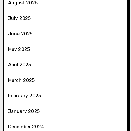
August 2025
July 2025
June 2025
May 2025
April 2025
March 2025
February 2025
January 2025
December 2024