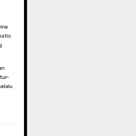
line
matic
g
an
tur-
elalu