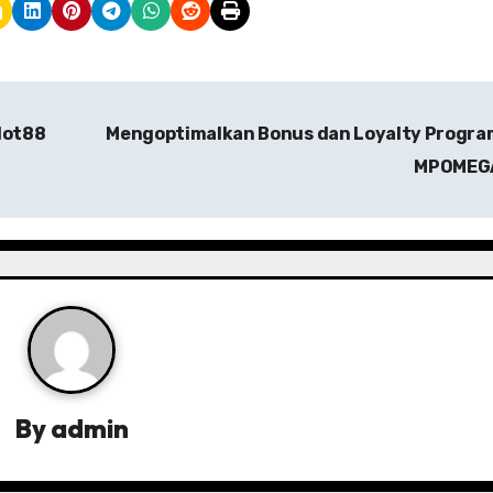
lot88
Mengoptimalkan Bonus dan Loyalty Progra
MPOMEG
By
admin