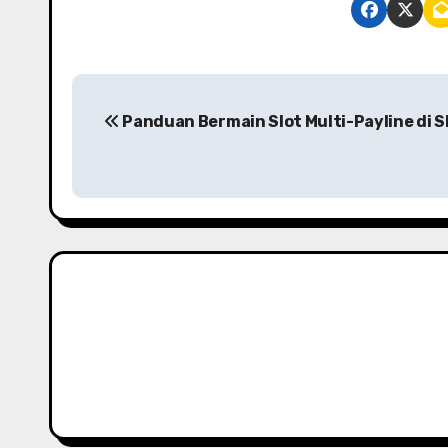
P
Panduan Bermain Slot Multi-Payline di S
o
s
t
n
a
v
i
g