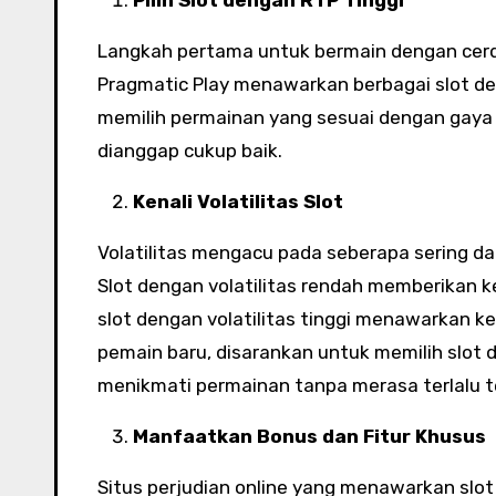
Pilih Slot dengan RTP Tinggi
Langkah pertama untuk bermain dengan cerda
Pragmatic Play menawarkan berbagai slot d
memilih permainan yang sesuai dengan gaya 
dianggap cukup baik.
Kenali Volatilitas Slot
Volatilitas mengacu pada seberapa sering 
Slot dengan volatilitas rendah memberikan ke
slot dengan volatilitas tinggi menawarkan k
pemain baru, disarankan untuk memilih slot 
menikmati permainan tanpa merasa terlalu t
Manfaatkan Bonus dan Fitur Khusus
Situs perjudian online yang menawarkan slo