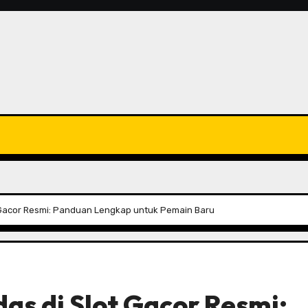
 Gacor Resmi: Panduan Lengkap untuk Pemain Baru
as di Slot Gacor Resmi: