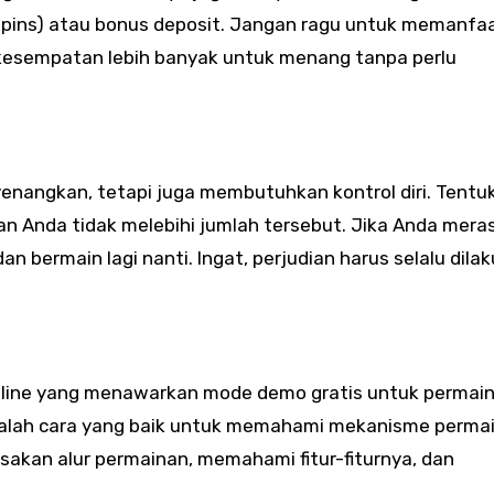
e spins) atau bonus deposit. Jangan ragu untuk memanfa
 kesempatan lebih banyak untuk menang tanpa perlu
yenangkan, tetapi juga membutuhkan kontrol diri. Tentu
n Anda tidak melebihi jumlah tersebut. Jika Anda mera
dan bermain lagi nanti. Ingat, perjudian harus selalu dila
online yang menawarkan mode demo gratis untuk permai
i adalah cara yang baik untuk memahami mekanisme perma
asakan alur permainan, memahami fitur-fiturnya, dan
.