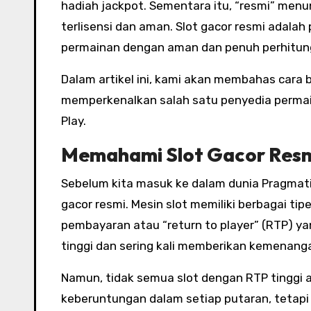
hadiah jackpot. Sementara itu, “resmi” menu
terlisensi dan aman. Slot gacor resmi adalah
permainan dengan aman dan penuh perhitun
Dalam artikel ini, kami akan membahas cara b
memperkenalkan salah satu penyedia permain
Play.
Memahami Slot Gacor Res
Sebelum kita masuk ke dalam dunia Pragmatic
gacor resmi. Mesin slot memiliki berbagai tip
pembayaran atau “return to player” (RTP) ya
tinggi dan sering kali memberikan kemenanga
Namun, tidak semua slot dengan RTP tinggi
keberuntungan dalam setiap putaran, tetapi 