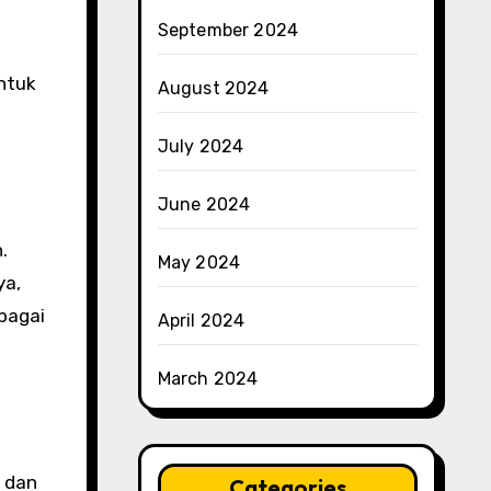
September 2024
ntuk
August 2024
July 2024
June 2024
.
May 2024
ya,
bagai
April 2024
March 2024
s dan
Categories