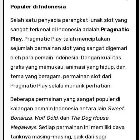
Populer di Indonesia
Salah satu penyedia perangkat lunak slot yang
sangat terkenal di Indonesia adalah
Pragmatic
Play
. Pragmatic Play telah menciptakan
sejumlah permainan slot yang sangat digemari
oleh para pemain Indonesia. Dengan kualitas
grafis yang memukau, animasi yang hidup, dan
tema yang beragam, permainan slot dari
Pragmatic Play selalu menarik perhatian.
Beberapa permainan yang sangat populer di
kalangan pemain Indonesia antara lain
Sweet
Bonanza
,
Wolf Gold
, dan
The Dog House
Megaways
. Setiap permainan ini memiliki daya
tariknya masing-masing, baik dari segi