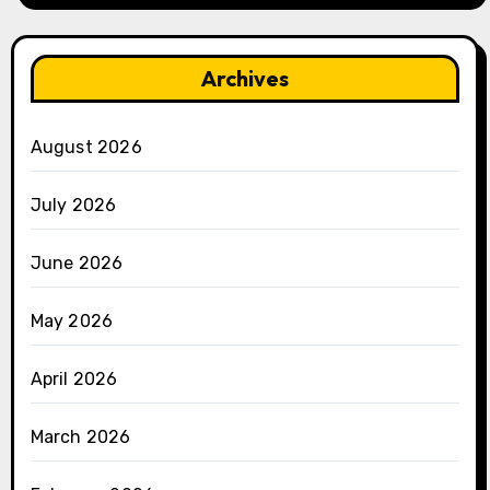
Archives
August 2026
July 2026
June 2026
May 2026
April 2026
March 2026