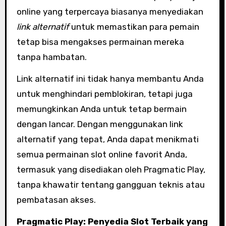
online yang terpercaya biasanya menyediakan
link alternatif
untuk memastikan para pemain
tetap bisa mengakses permainan mereka
tanpa hambatan.
Link alternatif ini tidak hanya membantu Anda
untuk menghindari pemblokiran, tetapi juga
memungkinkan Anda untuk tetap bermain
dengan lancar. Dengan menggunakan link
alternatif yang tepat, Anda dapat menikmati
semua permainan slot online favorit Anda,
termasuk yang disediakan oleh Pragmatic Play,
tanpa khawatir tentang gangguan teknis atau
pembatasan akses.
Pragmatic Play: Penyedia Slot Terbaik yang