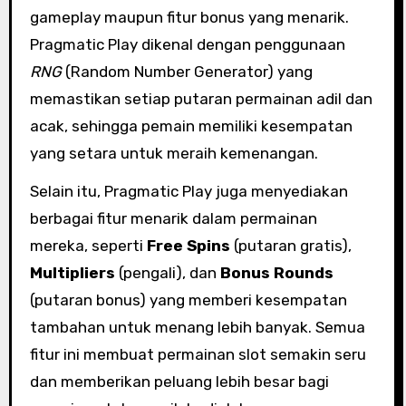
gameplay maupun fitur bonus yang menarik.
Pragmatic Play dikenal dengan penggunaan
RNG
(Random Number Generator) yang
memastikan setiap putaran permainan adil dan
acak, sehingga pemain memiliki kesempatan
yang setara untuk meraih kemenangan.
Selain itu, Pragmatic Play juga menyediakan
berbagai fitur menarik dalam permainan
mereka, seperti
Free Spins
(putaran gratis),
Multipliers
(pengali), dan
Bonus Rounds
(putaran bonus) yang memberi kesempatan
tambahan untuk menang lebih banyak. Semua
fitur ini membuat permainan slot semakin seru
dan memberikan peluang lebih besar bagi