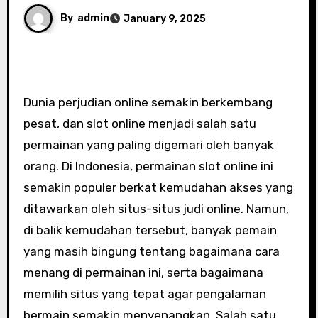
By
admin
January 9, 2025
Dunia perjudian online semakin berkembang
pesat, dan slot online menjadi salah satu
permainan yang paling digemari oleh banyak
orang. Di Indonesia, permainan slot online ini
semakin populer berkat kemudahan akses yang
ditawarkan oleh situs-situs judi online. Namun,
di balik kemudahan tersebut, banyak pemain
yang masih bingung tentang bagaimana cara
menang di permainan ini, serta bagaimana
memilih situs yang tepat agar pengalaman
bermain semakin menyenangkan. Salah satu