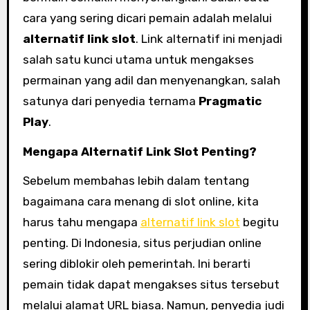
cara yang sering dicari pemain adalah melalui
alternatif link slot
. Link alternatif ini menjadi
salah satu kunci utama untuk mengakses
permainan yang adil dan menyenangkan, salah
satunya dari penyedia ternama
Pragmatic
Play
.
Mengapa Alternatif Link Slot Penting?
Sebelum membahas lebih dalam tentang
bagaimana cara menang di slot online, kita
harus tahu mengapa
alternatif link slot
begitu
penting. Di Indonesia, situs perjudian online
sering diblokir oleh pemerintah. Ini berarti
pemain tidak dapat mengakses situs tersebut
melalui alamat URL biasa. Namun, penyedia judi