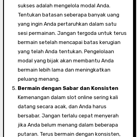
sukses adalah mengelola modal Anda.
Tentukan batasan seberapa banyak uang
yang ingin Anda pertaruhkan dalam satu
sesi permainan. Jangan tergoda untuk terus
bermain setelah mencapai batas kerugian
yang telah Anda tentukan. Pengelolaan
modal yang bijak akan membantu Anda
bermain lebih lama dan meningkatkan
peluang menang.
Bermain dengan Sabar dan Konsisten
Kemenangan dalam slot online sering kali
datang secara acak, dan Anda harus
bersabar. Jangan terlalu cepat menyerah
jika Anda belum menang dalam beberapa
putaran. Terus bermain dengan konsisten,