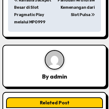
Rahasia Jackpot
Panduan Withdraw
o
Besar di Slot
Kemenangan dari
s
Pragmatic Play
Slot Pulsa
melalui MPO999
t
n
a
v
i
g
By
admin
a
t
Related Post
i