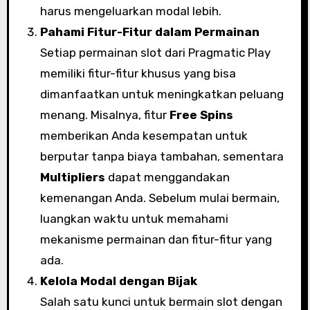
harus mengeluarkan modal lebih.
Pahami Fitur-Fitur dalam Permainan
Setiap permainan slot dari Pragmatic Play
memiliki fitur-fitur khusus yang bisa
dimanfaatkan untuk meningkatkan peluang
menang. Misalnya, fitur
Free Spins
memberikan Anda kesempatan untuk
berputar tanpa biaya tambahan, sementara
Multipliers
dapat menggandakan
kemenangan Anda. Sebelum mulai bermain,
luangkan waktu untuk memahami
mekanisme permainan dan fitur-fitur yang
ada.
Kelola Modal dengan Bijak
Salah satu kunci untuk bermain slot dengan