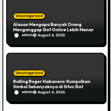
Uncategorized
Alasan Mengapa Banyak Orang
Menganggap Slot Online Lebih Menarik
Dibandingkan Game Kasino Lainnya
admin
August 6, 2026
Uncategorized
Rolling Roger Habanero: Kumpulkan
Simbol Sebanyaknya di Situs Slot
admin
August 6, 2026