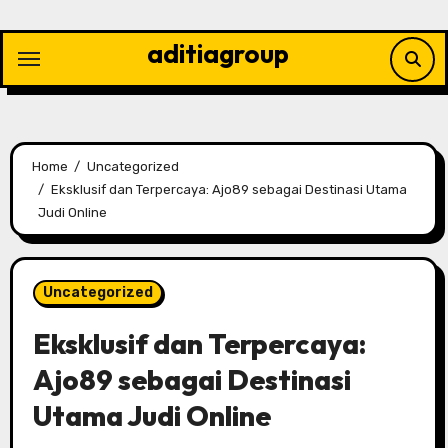
Skip
to
aditiagroup
content
Home
Uncategorized
Eksklusif dan Terpercaya: Ajo89 sebagai Destinasi Utama
Judi Online
Uncategorized
Eksklusif dan Terpercaya:
Ajo89 sebagai Destinasi
Utama Judi Online