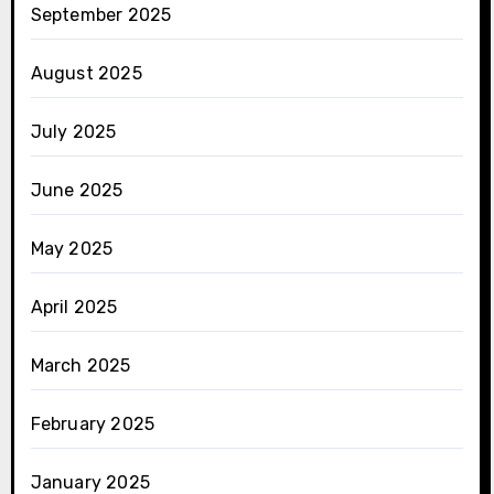
September 2025
August 2025
July 2025
June 2025
May 2025
April 2025
March 2025
February 2025
January 2025