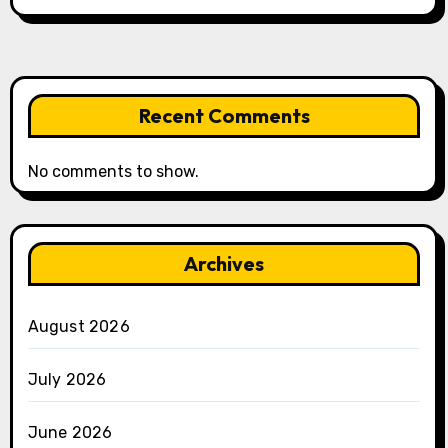
Recent Comments
No comments to show.
Archives
August 2026
July 2026
June 2026