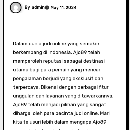
By
admin
May 11, 2024
Dalam dunia judi online yang semakin
berkembang di Indonesia, Ajo89 telah
memperoleh reputasi sebagai destinasi
utama bagi para pemain yang mencari
pengalaman berjudi yang eksklusif dan
terpercaya. Dikenal dengan berbagai fitur
unggulan dan layanan yang ditawarkannya,
Ajo89 telah menjadi pilihan yang sangat
dihargai oleh para pecinta judi online. Mari
kita telusuri lebih dalam mengapa Ajo89