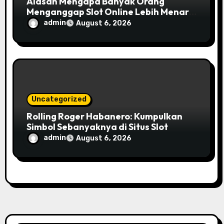
Alasan Mengapa Banyak Orang
Menganggap Slot Online Lebih Menarik
Dibandingkan Game Kasino Lainnya
admin
August 6, 2026
Uncategorized
Rolling Roger Habanero: Kumpulkan
Simbol Sebanyaknya di Situs Slot
admin
August 6, 2026