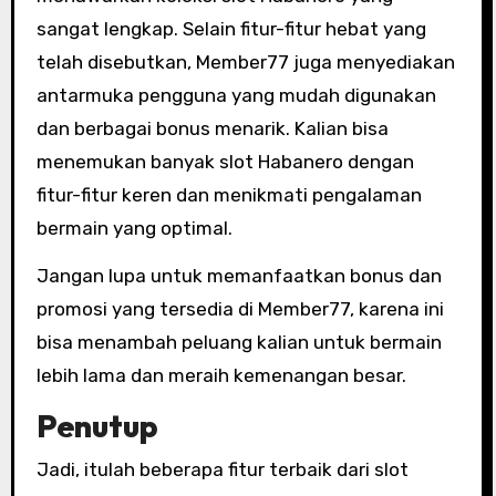
sangat lengkap. Selain fitur-fitur hebat yang
telah disebutkan, Member77 juga menyediakan
antarmuka pengguna yang mudah digunakan
dan berbagai bonus menarik. Kalian bisa
menemukan banyak slot Habanero dengan
fitur-fitur keren dan menikmati pengalaman
bermain yang optimal.
Jangan lupa untuk memanfaatkan bonus dan
promosi yang tersedia di Member77, karena ini
bisa menambah peluang kalian untuk bermain
lebih lama dan meraih kemenangan besar.
Penutup
Jadi, itulah beberapa fitur terbaik dari slot