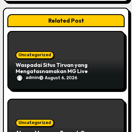
i
o
Related Post
n
Uncategorized
Waspadai Situs Tiruan yang
Mengatasnamakan MG Live
admin
August 6, 2026
Uncategorized