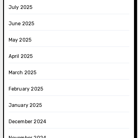
July 2025
June 2025
May 2025
April 2025
March 2025
February 2025
January 2025
December 2024
November 2024