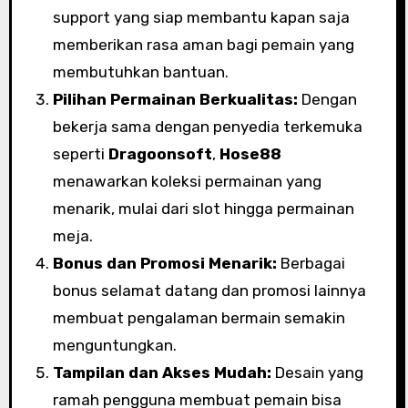
support yang siap membantu kapan saja
memberikan rasa aman bagi pemain yang
membutuhkan bantuan.
Pilihan Permainan Berkualitas:
Dengan
bekerja sama dengan penyedia terkemuka
seperti
Dragoonsoft
,
Hose88
menawarkan koleksi permainan yang
menarik, mulai dari slot hingga permainan
meja.
Bonus dan Promosi Menarik:
Berbagai
bonus selamat datang dan promosi lainnya
membuat pengalaman bermain semakin
menguntungkan.
Tampilan dan Akses Mudah:
Desain yang
ramah pengguna membuat pemain bisa