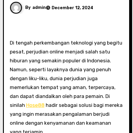
By
admin
December 12, 2024
Di tengah perkembangan teknologi yang begitu
pesat, perjudian online menjadi salah satu
hiburan yang semakin populer di Indonesia.
Namun, seperti layaknya dunia yang penuh
dengan liku-liku, dunia perjudian juga
memerlukan tempat yang aman, terpercaya,
dan dapat diandalkan oleh para pemain. Di
sinilah
Hose88
hadir sebagai solusi bagi mereka
yang ingin merasakan pengalaman berjudi
online dengan kenyamanan dan keamanan
yang terjamin.