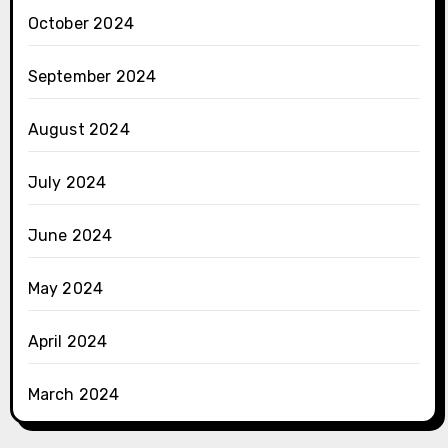
October 2024
September 2024
August 2024
July 2024
June 2024
May 2024
April 2024
March 2024