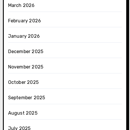
March 2026
February 2026
January 2026
December 2025
November 2025
October 2025
September 2025
August 2025
July 2025