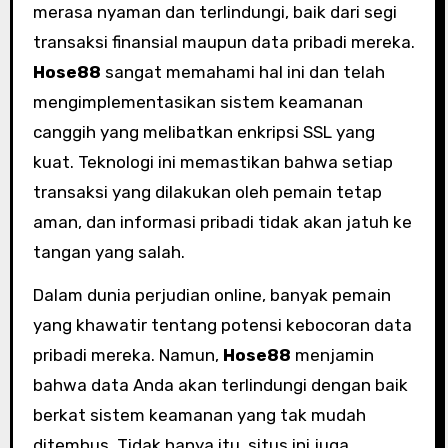
merasa nyaman dan terlindungi, baik dari segi
transaksi finansial maupun data pribadi mereka.
Hose88
sangat memahami hal ini dan telah
mengimplementasikan sistem keamanan
canggih yang melibatkan enkripsi SSL yang
kuat. Teknologi ini memastikan bahwa setiap
transaksi yang dilakukan oleh pemain tetap
aman, dan informasi pribadi tidak akan jatuh ke
tangan yang salah.
Dalam dunia perjudian online, banyak pemain
yang khawatir tentang potensi kebocoran data
pribadi mereka. Namun,
Hose88
menjamin
bahwa data Anda akan terlindungi dengan baik
berkat sistem keamanan yang tak mudah
ditembus. Tidak hanya itu, situs ini juga