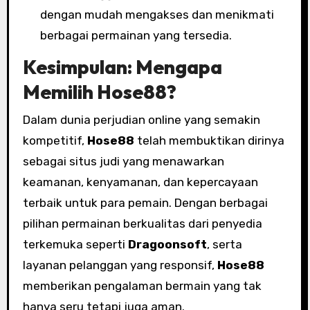
dengan mudah mengakses dan menikmati
berbagai permainan yang tersedia.
Kesimpulan: Mengapa
Memilih Hose88?
Dalam dunia perjudian online yang semakin
kompetitif,
Hose88
telah membuktikan dirinya
sebagai situs judi yang menawarkan
keamanan, kenyamanan, dan kepercayaan
terbaik untuk para pemain. Dengan berbagai
pilihan permainan berkualitas dari penyedia
terkemuka seperti
Dragoonsoft
, serta
layanan pelanggan yang responsif,
Hose88
memberikan pengalaman bermain yang tak
hanya seru tetapi juga aman.