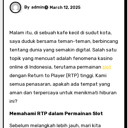
By
admin
March 12, 2025
Malam itu, di sebuah kafe kecil di sudut kota,
saya duduk bersama teman-teman, berbincang
tentang dunia yang semakin digital. Salah satu
topik yang mencuat adalah fenomena kasino
online di Indonesia, terutama permainan
slot
dengan Return to Player (RTP) tinggi. Kami
semua penasaran, apakah ada tempat yang
aman dan terpercaya untuk menikmati hiburan
ini?
Memahami RTP dalam Permainan Slot
Sebelum melangkah lebih jauh, mari kita