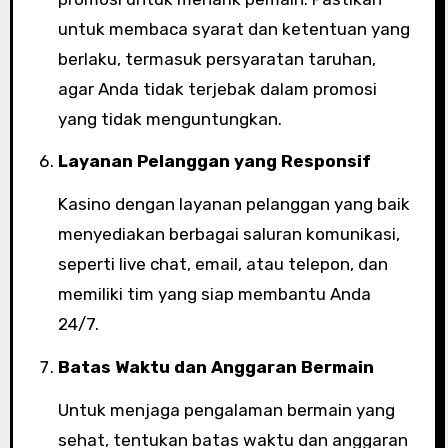
untuk membaca syarat dan ketentuan yang
berlaku, termasuk persyaratan taruhan,
agar Anda tidak terjebak dalam promosi
yang tidak menguntungkan.
Layanan Pelanggan yang Responsif
Kasino dengan layanan pelanggan yang baik
menyediakan berbagai saluran komunikasi,
seperti live chat, email, atau telepon, dan
memiliki tim yang siap membantu Anda
24/7.
Batas Waktu dan Anggaran Bermain
Untuk menjaga pengalaman bermain yang
sehat, tentukan batas waktu dan anggaran