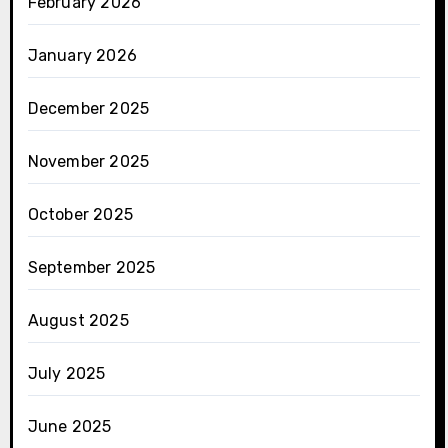
February 2026
January 2026
December 2025
November 2025
October 2025
September 2025
August 2025
July 2025
June 2025