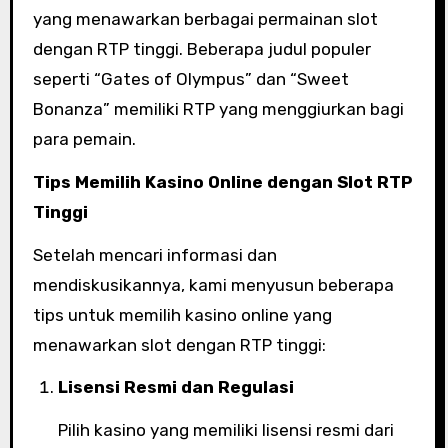
yang menawarkan berbagai permainan slot
dengan RTP tinggi. Beberapa judul populer
seperti “Gates of Olympus” dan “Sweet
Bonanza” memiliki RTP yang menggiurkan bagi
para pemain.
Tips Memilih Kasino Online dengan Slot RTP
Tinggi
Setelah mencari informasi dan
mendiskusikannya, kami menyusun beberapa
tips untuk memilih kasino online yang
menawarkan slot dengan RTP tinggi:
Lisensi Resmi dan Regulasi
Pilih kasino yang memiliki lisensi resmi dari