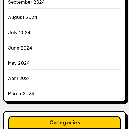
September 2024
August 2024
July 2024
June 2024
May 2024
April 2024
March 2024
Categories