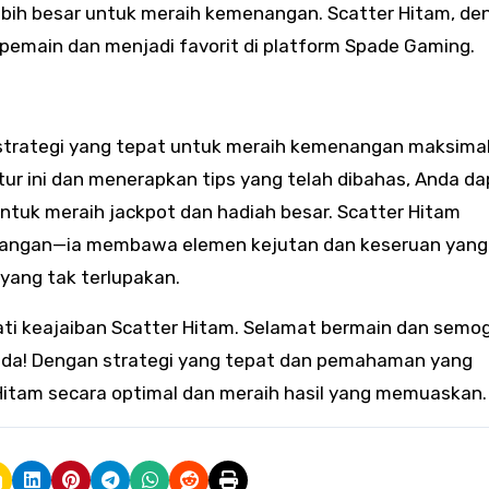
lebih besar untuk meraih kemenangan. Scatter Hitam, de
pemain dan menjadi favorit di platform Spade Gaming.
strategi yang tepat untuk meraih kemenangan maksimal
ur ini dan menerapkan tips yang telah dibahas, Anda da
uk meraih jackpot dan hadiah besar. Scatter Hitam
nangan—ia membawa elemen kejutan dan keseruan yang
ang tak terlupakan.
i keajaiban Scatter Hitam. Selamat bermain dan semo
Anda! Dengan strategi yang tepat dan pemahaman yang
itam secara optimal dan meraih hasil yang memuaskan.