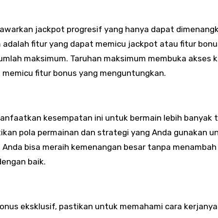
awarkan jackpot progresif yang hanya dapat dimenang
adalah fitur yang dapat memicu jackpot atau fitur bonu
n jumlah maksimum. Taruhan maksimum membuka akses 
 memicu fitur bonus yang menguntungkan.
manfaatkan kesempatan ini untuk bermain lebih banyak 
tikan pola permainan dan strategi yang Anda gunakan u
na Anda bisa meraih kemenangan besar tanpa menambah
engan baik.
onus eksklusif, pastikan untuk memahami cara kerjanya