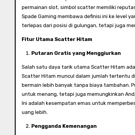
permainan slot, simbol scatter memiliki repu
Spade Gaming membawa definisi ini ke level ya
terlepas dari posisi di gulungan, tetapi juga
Fitur Utama Scatter Hitam
Putaran Gratis yang Menggiurkan
Salah satu daya tarik utama Scatter Hitam ad
Scatter Hitam muncul dalam jumlah tertentu 
bermain lebih banyak tanpa biaya tambahan. P
untuk menang, tetapi juga memungkinkan An
Ini adalah kesempatan emas untuk memperbes
uang lebih.
Pengganda Kemenangan