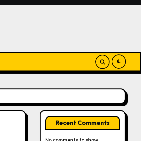
Recent Comments
No comments to show.