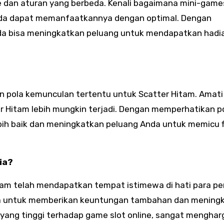
e dan aturan yang berbeda. Kenali bagaimana mini-game
Anda dapat memanfaatkannya dengan optimal. Dengan
da bisa meningkatkan peluang untuk mendapatkan hadi
pola kemunculan tertentu untuk Scatter Hitam. Amati p
r Hitam lebih mungkin terjadi. Dengan memperhatikan pol
bih baik dan meningkatkan peluang Anda untuk memicu f
ia?
Hitam telah mendapatkan tempat istimewa di hati para pe
ya untuk memberikan keuntungan tambahan dan mening
yang tinggi terhadap game slot online, sangat menghar