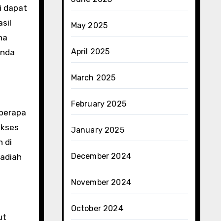
i dapat
sil
May 2025
na
April 2025
Anda
March 2025
February 2025
eberapa
akses
January 2025
 di
December 2024
hadiah
November 2024
October 2024
ut