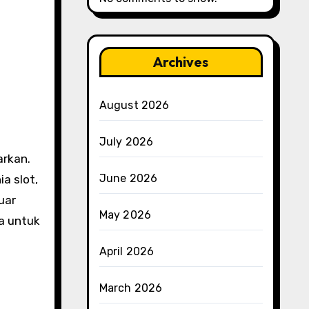
Archives
August 2026
July 2026
arkan.
June 2026
a slot,
uar
May 2026
a untuk
April 2026
March 2026