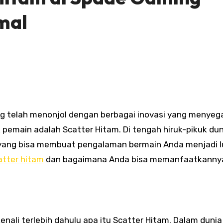
mal
ng telah menonjol dengan berbagai inovasi yang menyeg
 pemain adalah Scatter Hitam. Di tengah hiruk-pikuk duni
 yang bisa membuat pengalaman bermain Anda menjadi l
atter hitam
dan bagaimana Anda bisa memanfaatkanny
enali terlebih dahulu apa itu Scatter Hitam. Dalam dunia