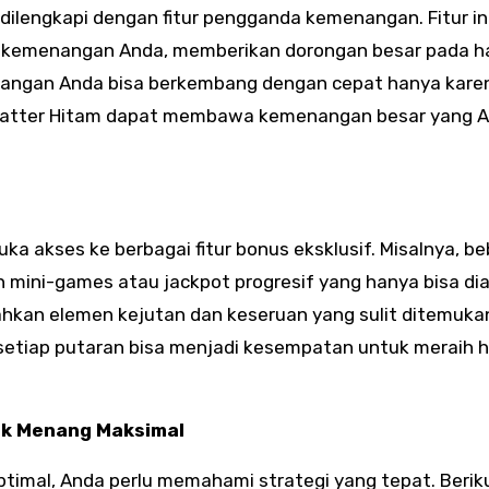
i dilengkapi dengan fitur pengganda kemenangan. Fitur in
kemenangan Anda, memberikan dorongan besar pada ha
angan Anda bisa berkembang dengan cepat hanya kare
Scatter Hitam dapat membawa kemenangan besar yang 
ka akses ke berbagai fitur bonus eksklusif. Misalnya, b
mini-games atau jackpot progresif yang hanya bisa di
ahkan elemen kejutan dan keseruan yang sulit ditemukan
 setiap putaran bisa menjadi kesempatan untuk meraih 
uk Menang Maksimal
imal, Anda perlu memahami strategi yang tepat. Berik