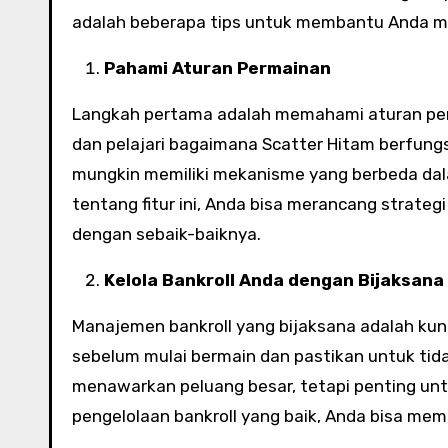
adalah beberapa tips untuk membantu Anda m
Pahami Aturan Permainan
Langkah pertama adalah memahami aturan per
dan pelajari bagaimana Scatter Hitam berfung
mungkin memiliki mekanisme yang berbeda da
tentang fitur ini, Anda bisa merancang strate
dengan sebaik-baiknya.
Kelola Bankroll Anda dengan Bijaksana
Manajemen bankroll yang bijaksana adalah kun
sebelum mulai bermain dan pastikan untuk tid
menawarkan peluang besar, tetapi penting un
pengelolaan bankroll yang baik, Anda bisa mema