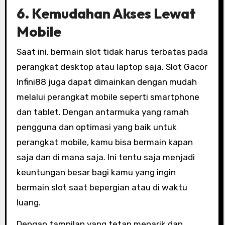
6. Kemudahan Akses Lewat
Mobile
Saat ini, bermain slot tidak harus terbatas pada
perangkat desktop atau laptop saja. Slot Gacor
Infini88 juga dapat dimainkan dengan mudah
melalui perangkat mobile seperti smartphone
dan tablet. Dengan antarmuka yang ramah
pengguna dan optimasi yang baik untuk
perangkat mobile, kamu bisa bermain kapan
saja dan di mana saja. Ini tentu saja menjadi
keuntungan besar bagi kamu yang ingin
bermain slot saat bepergian atau di waktu
luang.
Dengan tampilan yang tetap menarik dan