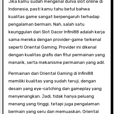
Jika kamu sudah mengenal dunia slot online di
Indonesia, pasti kamu tahu betul bahwa
kualitas game sangat berpengaruh terhadap
pengalaman bermain. Nah, salah satu
keunggulan dari Slot Gacor Infini88 adalah kerja
sama mereka dengan provider-game terkenal
seperti Oriental Gaming. Provider ini dikenal
dengan kualitas grafis dan fitur permainan yang
menarik, serta mekanisme permainan yang adil.
Permainan dari Oriental Gaming di Infini88
memiliki kualitas yang sudah teruji, dengan
desain yang eye-catching dan gameplay yang
menyenangkan. Jadi, tidak hanya peluang
menang yang tinggi, tetapi juga pengalaman
bermain yang seru dan memuaskan. Oriental