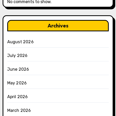
No comments to show.
Archives
August 2026
July 2026
June 2026
May 2026
April 2026
March 2026