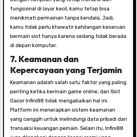
fungsional di layar kecil, kamu tetap bisa
menikmati permainan tanpa kendala. Jadi,
kamu tidak perlu khawatir kehilangan keseruan
bermain slot hanya karena sedang tidak berada
di depan komputer.
7. Keamanan dan
Kepercayaan yang Terjamin
Keamanan adalah salah satu faktor yang paling
penting ketika bermain game online, dan Slot
Gacor Infini88 tidak mengabaikan hal ini.
Platform ini menerapkan sistem keamanan
yang canggih untuk melindungi data pribadi dan
transaksi keuangan pemain. Selain itu, Infini88