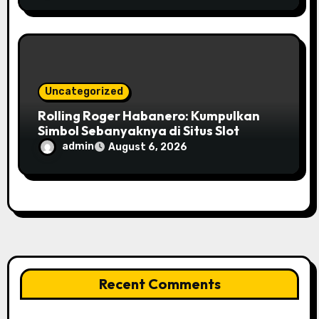
Uncategorized
Rolling Roger Habanero: Kumpulkan
Simbol Sebanyaknya di Situs Slot
admin
August 6, 2026
Recent Comments