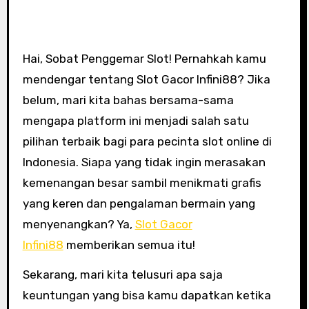
Hai, Sobat Penggemar Slot! Pernahkah kamu
mendengar tentang Slot Gacor Infini88? Jika
belum, mari kita bahas bersama-sama
mengapa platform ini menjadi salah satu
pilihan terbaik bagi para pecinta slot online di
Indonesia. Siapa yang tidak ingin merasakan
kemenangan besar sambil menikmati grafis
yang keren dan pengalaman bermain yang
menyenangkan? Ya,
Slot Gacor
Infini88
memberikan semua itu!
Sekarang, mari kita telusuri apa saja
keuntungan yang bisa kamu dapatkan ketika