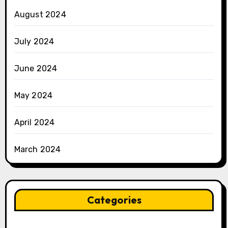
August 2024
July 2024
June 2024
May 2024
April 2024
March 2024
Categories