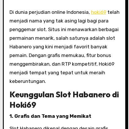
Di dunia perjudian online Indonesia,
hoki69
telah
menjadi nama yang tak asing lagi bagi para
penggemar slot.
Situs ini menawarkan berbagai
permainan menarik, salah satunya adalah slot
Habanero yang kini menjadi favorit banyak
pemain.
Dengan grafis memukau, fitur bonus
menggembirakan, dan RTP kompetitif, Hoki69
menjadi tempat yang tepat untuk meraih
keberuntungan.
Keunggulan Slot Habanero di
Hoki69
1. Grafis dan Tema yang Memikat
Slot Habanero dikenal dengan desain grafis