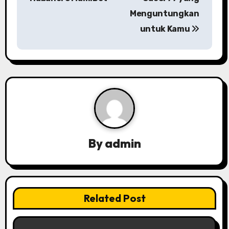
Menguntungkan
t
untuk Kamu
n
a
v
i
g
a
By
admin
t
i
Related Post
o
n