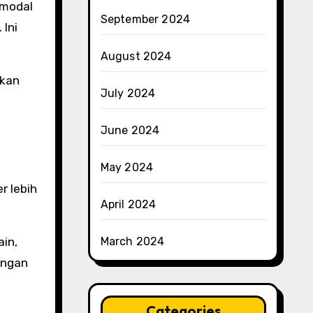
 modal
September 2024
 Ini
August 2024
ikan
July 2024
June 2024
May 2024
r lebih
April 2024
in,
March 2024
ungan
Categories