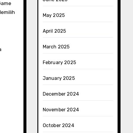
 Game
Memilih
May 2025
April 2025
March 2025
a
February 2025
January 2025
December 2024
November 2024
October 2024