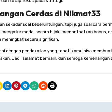
 dan tetap fokus pada strategi.
angan Cerdas di Nikmat33
n sekadar soal keberuntungan, tapi juga soal cara ber
, mengatur modal secara bijak, memanfaatkan bonus, d
 meningkat secara signifikan.
tapi dengan pendekatan yang tepat, kamu bisa membuat
skan. Jadi, selamat bermain, dan semoga kemenangan 