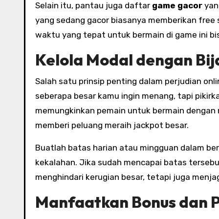
Selain itu, pantau juga daftar
game gacor
yan
yang sedang gacor biasanya memberikan free sp
waktu yang tepat untuk bermain di game ini b
Kelola Modal dengan Bij
Salah satu prinsip penting dalam perjudian onl
seberapa besar kamu ingin menang, tapi pikirk
memungkinkan pemain untuk bermain dengan mo
memberi peluang meraih jackpot besar.
Buatlah batas harian atau mingguan dalam be
kekalahan. Jika sudah mencapai batas tersebut
menghindari kerugian besar, tetapi juga menja
Manfaatkan Bonus dan 