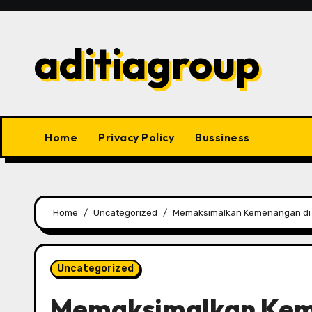
Skip
to
aditiagroup
content
Home
Privacy Policy
Bussiness
Home
Uncategorized
Memaksimalkan Kemenangan di
Uncategorized
Memaksimalkan Kem