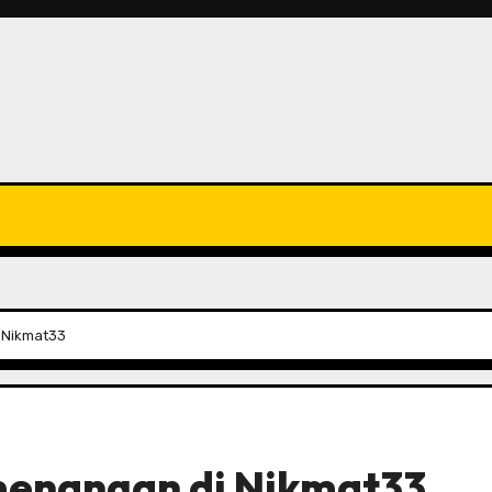
 Nikmat33
enangan di Nikmat33