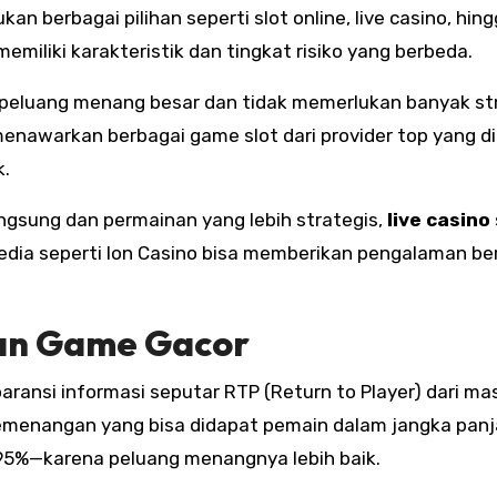
n berbagai pilihan seperti slot online, live casino, hin
iliki karakteristik dan tingkat risiko yang berbeda.
 peluang menang besar dan tidak memerlukan banyak str
menawarkan berbagai game slot dari provider top yang d
k.
angsung dan permainan yang lebih strategis,
live casino
yedia seperti Ion Casino bisa memberikan pengalaman b
dan Game Gacor
ransi informasi seputar RTP (Return to Player) dari ma
menangan yang bisa didapat pemain dalam jangka panj
 95%—karena peluang menangnya lebih baik.