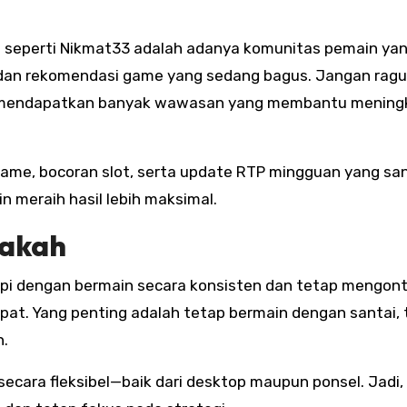
rm seperti Nikmat33 adalah adanya komunitas pemain yang
 dan rekomendasi game yang sedang bagus. Jangan ragu
sa mendapatkan banyak wawasan yang membantu mening
game, bocoran slot, serta update RTP mingguan yang sa
n meraih hasil lebih maksimal.
rakah
pi dengan bermain secara konsisten dan tetap mengontro
pat. Yang penting adalah tetap bermain dengan santai, 
n.
cara fleksibel—baik dari desktop maupun ponsel. Jadi