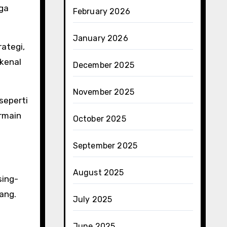
gga
February 2026
January 2026
ategi,
ikenal
December 2025
November 2025
seperti
ermain
October 2025
September 2025
August 2025
sing-
ang.
July 2025
June 2025