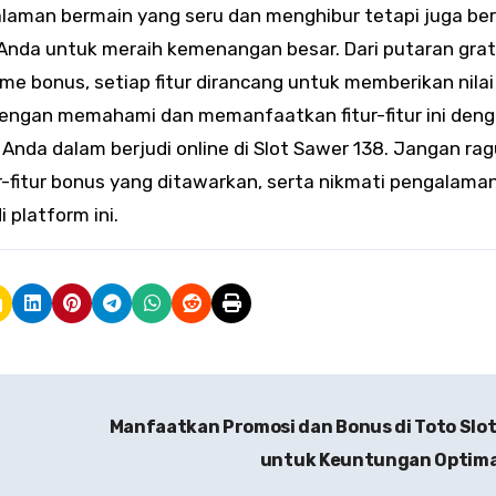
laman bermain yang seru dan menghibur tetapi juga be
Anda untuk meraih kemenangan besar. Dari putaran grat
ame bonus, setiap fitur dirancang untuk memberikan nilai
Dengan memahami dan memanfaatkan fitur-fitur ini den
nda dalam berjudi online di Slot Sawer 138. Jangan rag
r-fitur bonus yang ditawarkan, serta nikmati pengalama
platform ini.
Manfaatkan Promosi dan Bonus di Toto Slo
untuk Keuntungan Optim