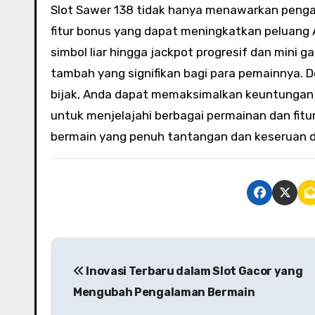
Slot Sawer 138 tidak hanya menawarkan penga
fitur bonus yang dapat meningkatkan peluang 
simbol liar hingga jackpot progresif dan mini g
tambah yang signifikan bagi para pemainnya. 
bijak, Anda dapat memaksimalkan keuntungan A
untuk menjelajahi berbagai permainan dan fitu
bermain yang penuh tantangan dan keseruan di 
P
Inovasi Terbaru dalam Slot Gacor yang
o
Mengubah Pengalaman Bermain
s