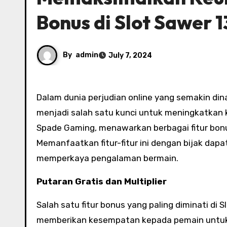
Bonus di Slot Sawer 1
By
admin
July 7, 2024
Dalam dunia perjudian online yang semakin dinamis di Indonesia, fitur-fitur bonus dalam permainan slot
menjadi salah satu kunci untuk meningkatkan k
Spade Gaming, menawarkan berbagai fitur bon
Memanfaatkan fitur-fitur ini dengan bijak dap
memperkaya pengalaman bermain.
Putaran Gratis dan Multiplier
Salah satu fitur bonus yang paling diminati di S
memberikan kesempatan kepada pemain untuk