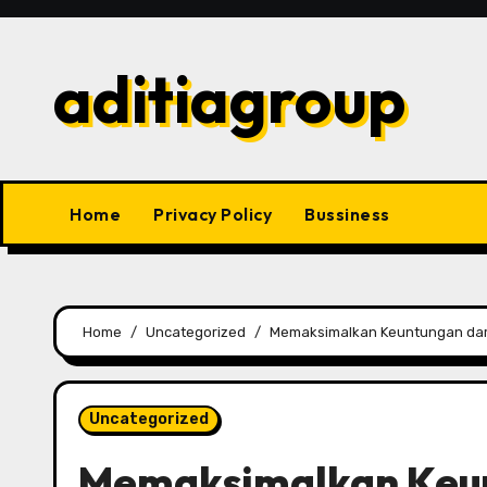
Skip
to
aditiagroup
content
Home
Privacy Policy
Bussiness
Home
Uncategorized
Memaksimalkan Keuntungan dari F
Uncategorized
Memaksimalkan Keunt