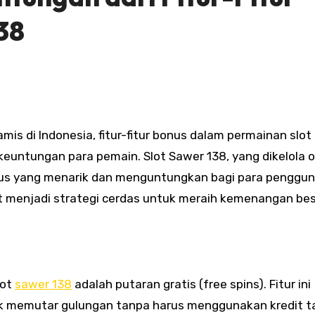
38
euntungan para pemain. Slot Sawer 138, yang dikelola o
us yang menarik dan menguntungkan bagi para penggun
at menjadi strategi cerdas untuk meraih kemenangan be
lot
sawer 138
adalah putaran gratis (free spins). Fitur ini
 memutar gulungan tanpa harus menggunakan kredit t