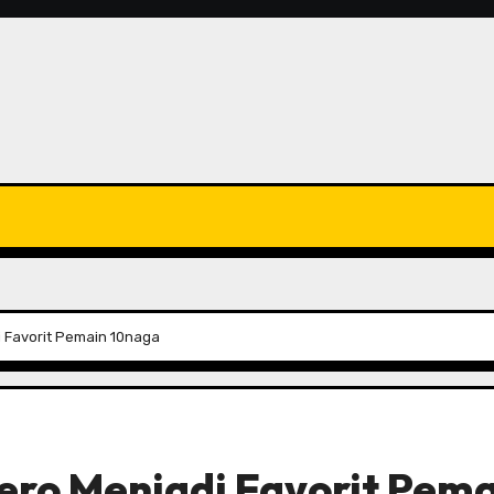
 Favorit Pemain 10naga
ro Menjadi Favorit Pema