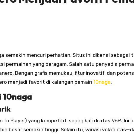
eksi permainan yang beragam. Salah satu penyedia perm
anero. Dengan grafis memukau, fitur inovatif, dan potens
ero menjadi favorit di kalangan pemain
10naga
.​
i 10naga
arik
 Player) yang kompetitif, sering kali di atas 96%. Ini b
besar semakin tinggi. Selain itu, variasi volatilitas—da