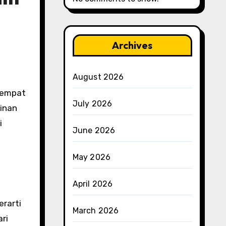
Archives
August 2026
July 2026
ainan
i
June 2026
May 2026
April 2026
erarti
March 2026
ri