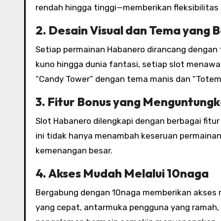
rendah hingga tinggi—memberikan fleksibilitas
2.
Desain Visual dan Tema yang
Setiap permainan Habanero dirancang dengan 
kuno hingga dunia fantasi, setiap slot mena
“Candy Tower” dengan tema manis dan “Totem 
3.
Fitur Bonus yang Menguntung
Slot Habanero dilengkapi dengan berbagai fitur bo
ini tidak hanya menambah keseruan permainan
kemenangan besar.
4.
Akses Mudah Melalui 10naga
Bergabung dengan 10naga memberikan akses m
yang cepat, antarmuka pengguna yang ramah,