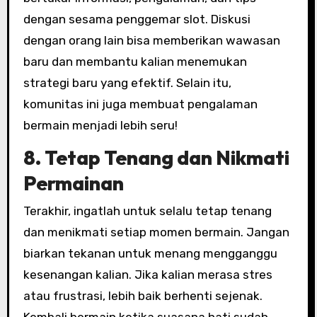
dengan sesama penggemar slot. Diskusi
dengan orang lain bisa memberikan wawasan
baru dan membantu kalian menemukan
strategi baru yang efektif. Selain itu,
komunitas ini juga membuat pengalaman
bermain menjadi lebih seru!
8.
Tetap Tenang dan Nikmati
Permainan
Terakhir, ingatlah untuk selalu tetap tenang
dan menikmati setiap momen bermain. Jangan
biarkan tekanan untuk menang mengganggu
kesenangan kalian. Jika kalian merasa stres
atau frustrasi, lebih baik berhenti sejenak.
Kembali bermain ketika suasana hati sudah