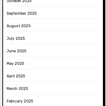
October 2025
September 2025
August 2025
July 2025
June 2025
May 2025
April 2025
March 2025
February 2025