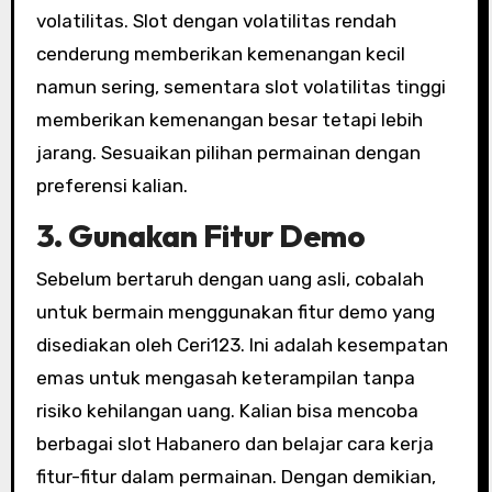
volatilitas. Slot dengan volatilitas rendah
cenderung memberikan kemenangan kecil
namun sering, sementara slot volatilitas tinggi
memberikan kemenangan besar tetapi lebih
jarang. Sesuaikan pilihan permainan dengan
preferensi kalian.
3.
Gunakan Fitur Demo
Sebelum bertaruh dengan uang asli, cobalah
untuk bermain menggunakan fitur demo yang
disediakan oleh Ceri123. Ini adalah kesempatan
emas untuk mengasah keterampilan tanpa
risiko kehilangan uang. Kalian bisa mencoba
berbagai slot Habanero dan belajar cara kerja
fitur-fitur dalam permainan. Dengan demikian,