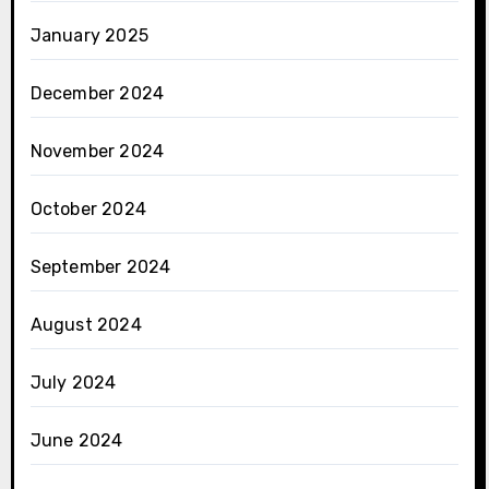
January 2025
December 2024
November 2024
October 2024
September 2024
August 2024
July 2024
June 2024