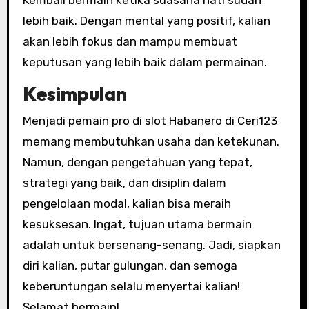
lebih baik. Dengan mental yang positif, kalian
akan lebih fokus dan mampu membuat
keputusan yang lebih baik dalam permainan.
Kesimpulan
Menjadi pemain pro di slot Habanero di Ceri123
memang membutuhkan usaha dan ketekunan.
Namun, dengan pengetahuan yang tepat,
strategi yang baik, dan disiplin dalam
pengelolaan modal, kalian bisa meraih
kesuksesan. Ingat, tujuan utama bermain
adalah untuk bersenang-senang. Jadi, siapkan
diri kalian, putar gulungan, dan semoga
keberuntungan selalu menyertai kalian!
Selamat bermain!