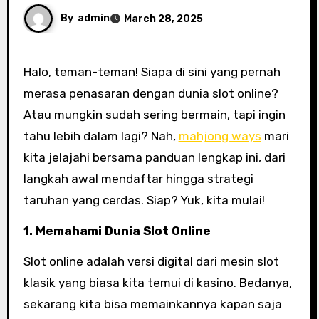
By
admin
March 28, 2025
Halo, teman-teman!
Siapa di sini yang pernah
merasa penasaran dengan dunia slot online?
Atau mungkin sudah sering bermain, tapi ingin
tahu lebih dalam lagi?
Nah,
mahjong ways
mari
kita jelajahi bersama panduan lengkap ini, dari
langkah awal mendaftar hingga strategi
taruhan yang cerdas. Siap? Yuk, kita mulai!​
1. Memahami Dunia Slot Online
Slot online adalah versi digital dari mesin slot
klasik yang biasa kita temui di kasino.
Bedanya,
sekarang kita bisa memainkannya kapan saja