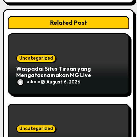
i
o
Related Post
n
Uncategorized
Waspadai Situs Tiruan yang
Mengatasnamakan MG Live
admin
August 6, 2026
Uncategorized