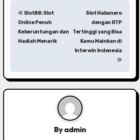
P
Slot88: Slot
Slot Habanero
o
Online Penuh
dengan RTP
s
Keberuntungan dan
Tertinggi yang Bisa
Hadiah Menarik
Kamu Mainkan di
t
Interwin Indonesia
n
a
v
i
g
a
By
admin
t