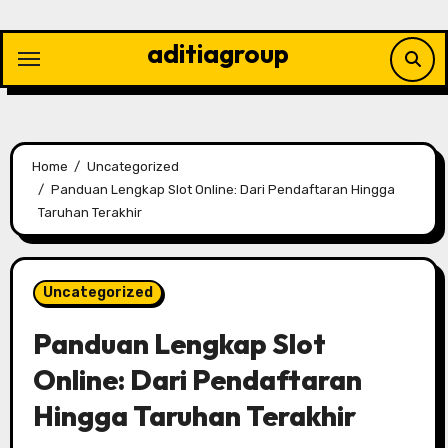
Skip
to
aditiagroup
content
Home
Uncategorized
Panduan Lengkap Slot Online: Dari Pendaftaran Hingga
Taruhan Terakhir
Uncategorized
Panduan Lengkap Slot
Online: Dari Pendaftaran
Hingga Taruhan Terakhir