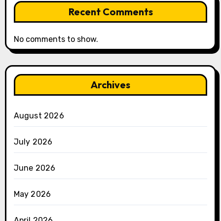
Recent Comments
No comments to show.
Archives
August 2026
July 2026
June 2026
May 2026
April 2026