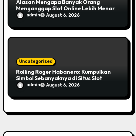
Alasan Mengapa Banyak Orang
Menganggap Slot Online Lebih Menarik
Dibandingkan Game Kasino Lainnya
admin
August 6, 2026
Uncategorized
Rolling Roger Habanero: Kumpulkan
Simbol Sebanyaknya di Situs Slot
admin
August 6, 2026