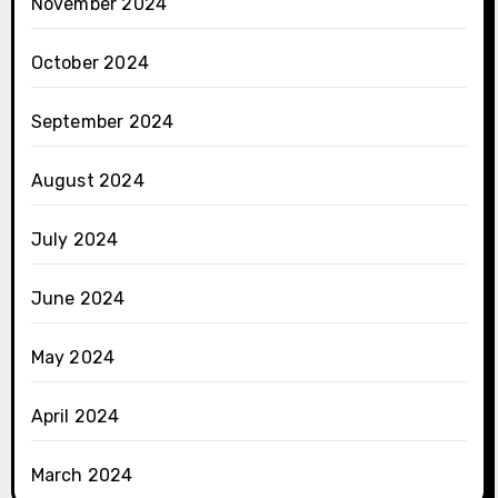
November 2024
October 2024
September 2024
August 2024
July 2024
June 2024
May 2024
April 2024
March 2024