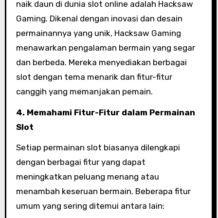
naik daun di dunia slot online adalah Hacksaw
Gaming.
Dikenal dengan inovasi dan desain
permainannya yang unik, Hacksaw Gaming
menawarkan pengalaman bermain yang segar
dan berbeda.
Mereka menyediakan berbagai
slot dengan tema menarik dan fitur-fitur
canggih yang memanjakan pemain.
​
4. Memahami Fitur-Fitur dalam Permainan
Slot
Setiap permainan slot biasanya dilengkapi
dengan berbagai fitur yang dapat
meningkatkan peluang menang atau
menambah keseruan bermain. Beberapa fitur
umum yang sering ditemui antara lain: