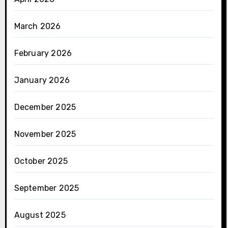
March 2026
February 2026
January 2026
December 2025
November 2025
October 2025
September 2025
August 2025