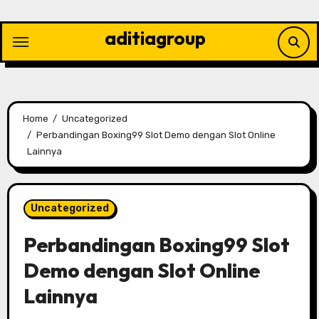
Skip
to
aditiagroup
content
Home
Uncategorized
Perbandingan Boxing99 Slot Demo dengan Slot Online
Lainnya
Uncategorized
Perbandingan Boxing99 Slot
Demo dengan Slot Online
Lainnya