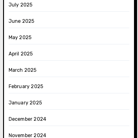
July 2025
June 2025
May 2025
April 2025
March 2025
February 2025
January 2025
December 2024
November 2024