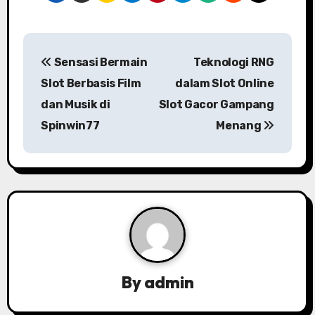
P
Sensasi Bermain
Teknologi RNG
o
Slot Berbasis Film
dalam Slot Online
s
dan Musik di
Slot Gacor Gampang
Spinwin77
Menang
t
n
a
v
i
g
By
admin
a