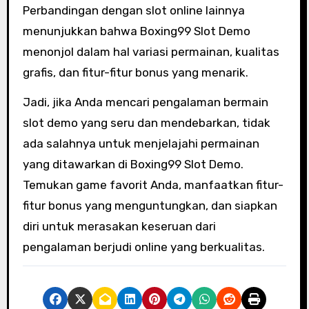
Perbandingan dengan slot online lainnya
menunjukkan bahwa Boxing99 Slot Demo
menonjol dalam hal variasi permainan, kualitas
grafis, dan fitur-fitur bonus yang menarik.
Jadi, jika Anda mencari pengalaman bermain
slot demo yang seru dan mendebarkan, tidak
ada salahnya untuk menjelajahi permainan
yang ditawarkan di Boxing99 Slot Demo.
Temukan game favorit Anda, manfaatkan fitur-
fitur bonus yang menguntungkan, dan siapkan
diri untuk merasakan keseruan dari
pengalaman berjudi online yang berkualitas.