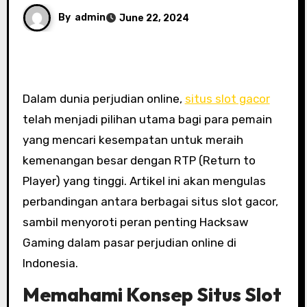
By
admin
June 22, 2024
Dalam dunia perjudian online,
situs slot gacor
telah menjadi pilihan utama bagi para pemain
yang mencari kesempatan untuk meraih
kemenangan besar dengan RTP (Return to
Player) yang tinggi. Artikel ini akan mengulas
perbandingan antara berbagai situs slot gacor,
sambil menyoroti peran penting Hacksaw
Gaming dalam pasar perjudian online di
Indonesia.
Memahami Konsep Situs Slot