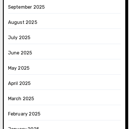
September 2025
August 2025
July 2025
June 2025
May 2025
April 2025
March 2025
February 2025