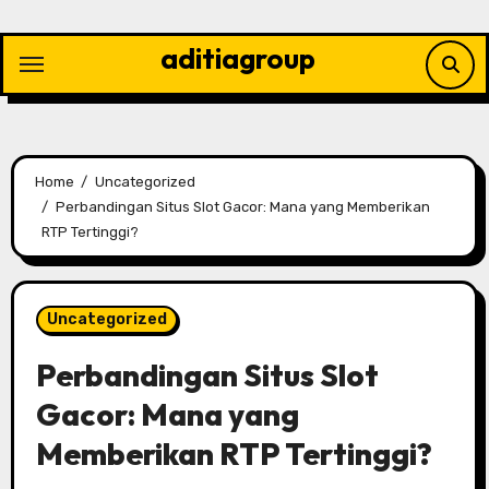
Skip
to
aditiagroup
content
Home
Uncategorized
Perbandingan Situs Slot Gacor: Mana yang Memberikan
RTP Tertinggi?
Uncategorized
Perbandingan Situs Slot
Gacor: Mana yang
Memberikan RTP Tertinggi?