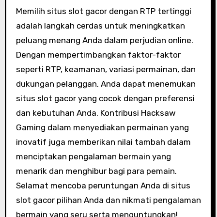
Memilih situs slot gacor dengan RTP tertinggi
adalah langkah cerdas untuk meningkatkan
peluang menang Anda dalam perjudian online.
Dengan mempertimbangkan faktor-faktor
seperti RTP, keamanan, variasi permainan, dan
dukungan pelanggan, Anda dapat menemukan
situs slot gacor yang cocok dengan preferensi
dan kebutuhan Anda. Kontribusi Hacksaw
Gaming dalam menyediakan permainan yang
inovatif juga memberikan nilai tambah dalam
menciptakan pengalaman bermain yang
menarik dan menghibur bagi para pemain.
Selamat mencoba peruntungan Anda di situs
slot gacor pilihan Anda dan nikmati pengalaman
bermain yang seru serta menguntungkan!