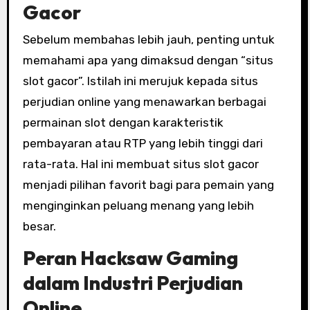
Gacor
Sebelum membahas lebih jauh, penting untuk
memahami apa yang dimaksud dengan “situs
slot gacor”. Istilah ini merujuk kepada situs
perjudian online yang menawarkan berbagai
permainan slot dengan karakteristik
pembayaran atau RTP yang lebih tinggi dari
rata-rata. Hal ini membuat situs slot gacor
menjadi pilihan favorit bagi para pemain yang
menginginkan peluang menang yang lebih
besar.
Peran Hacksaw Gaming
dalam Industri Perjudian
Online