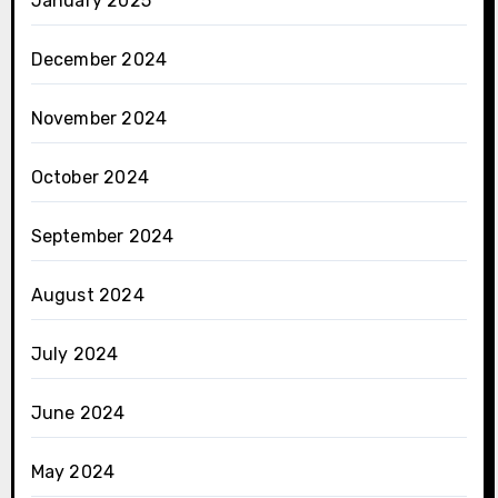
January 2025
December 2024
November 2024
October 2024
September 2024
August 2024
July 2024
June 2024
May 2024