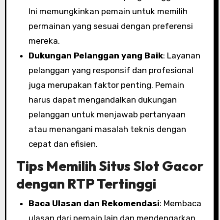
Ini memungkinkan pemain untuk memilih
permainan yang sesuai dengan preferensi
mereka.
Dukungan Pelanggan yang Baik
: Layanan
pelanggan yang responsif dan profesional
juga merupakan faktor penting. Pemain
harus dapat mengandalkan dukungan
pelanggan untuk menjawab pertanyaan
atau menangani masalah teknis dengan
cepat dan efisien.
Tips Memilih Situs Slot Gacor
dengan RTP Tertinggi
Baca Ulasan dan Rekomendasi
: Membaca
ulasan dari pemain lain dan mendengarkan