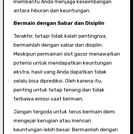
membantu Anda menjaga keseimbangan
antara hiburan dan keuntungan.
Bermain dengan Sabar dan Disiplin
Terakhir, tetapi tidak kalah pentingnya,
bermainlah dengan sabar dan disiplin.
Meskipun permainan slot gacor menawarkan
potensi untuk mendapatkan keuntungan
ekstra, hasil yang Anda dapatkan tidak
selalu bisa diprediksi. Oleh karena itu,
penting untuk tetap tenang dan tidak
terbawa emosi saat bermain.
Jangan tergoda untuk terus bermain demi
mengejar kerugian atau mencari
keuntungan lebih besar. Bermainlah dengan