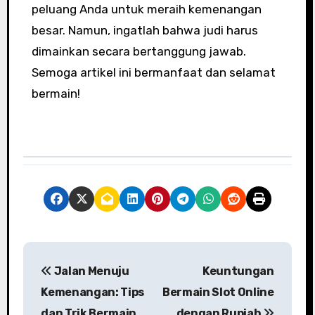
peluang Anda untuk meraih kemenangan
besar. Namun, ingatlah bahwa judi harus
dimainkan secara bertanggung jawab.
Semoga artikel ini bermanfaat dan selamat
bermain!
P
Jalan Menuju
Keuntungan
o
Kemenangan: Tips
Bermain Slot Online
s
dan Trik Bermain
dengan Rupiah