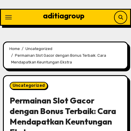
Skip
to
aditiagroup
content
Home
Uncategorized
Permainan Slot Gacor dengan Bonus Terbaik: Cara
Mendapatkan Keuntungan Ekstra
Uncategorized
Permainan Slot Gacor
dengan Bonus Terbaik: Cara
Mendapatkan Keuntungan