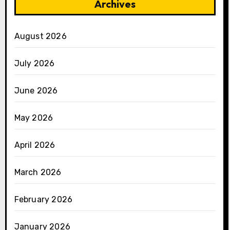
Archives
August 2026
July 2026
June 2026
May 2026
April 2026
March 2026
February 2026
January 2026