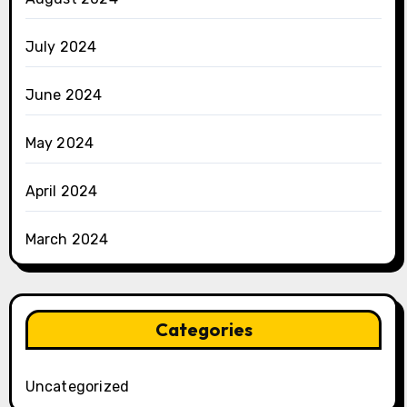
July 2024
June 2024
May 2024
April 2024
March 2024
Categories
Uncategorized