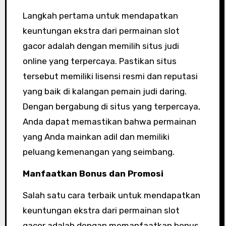
Langkah pertama untuk mendapatkan
keuntungan ekstra dari permainan slot
gacor adalah dengan memilih situs judi
online yang terpercaya. Pastikan situs
tersebut memiliki lisensi resmi dan reputasi
yang baik di kalangan pemain judi daring.
Dengan bergabung di situs yang terpercaya,
Anda dapat memastikan bahwa permainan
yang Anda mainkan adil dan memiliki
peluang kemenangan yang seimbang.
Manfaatkan Bonus dan Promosi
Salah satu cara terbaik untuk mendapatkan
keuntungan ekstra dari permainan slot
gacor adalah dengan memanfaatkan bonus