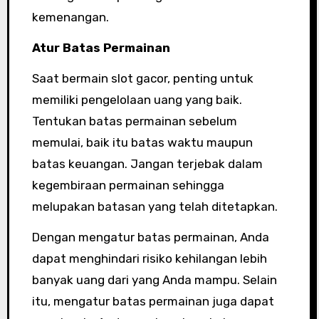
kemenangan.
Atur Batas Permainan
Saat bermain slot gacor, penting untuk
memiliki pengelolaan uang yang baik.
Tentukan batas permainan sebelum
memulai, baik itu batas waktu maupun
batas keuangan. Jangan terjebak dalam
kegembiraan permainan sehingga
melupakan batasan yang telah ditetapkan.
Dengan mengatur batas permainan, Anda
dapat menghindari risiko kehilangan lebih
banyak uang dari yang Anda mampu. Selain
itu, mengatur batas permainan juga dapat