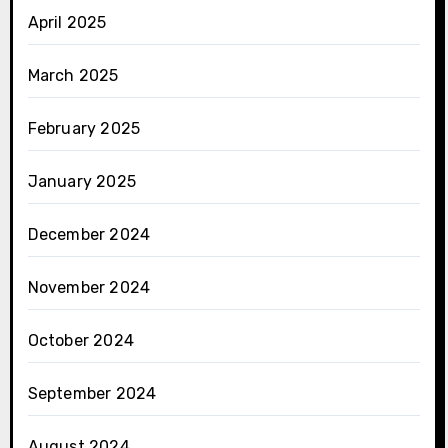
April 2025
March 2025
February 2025
January 2025
December 2024
November 2024
October 2024
September 2024
August 2024