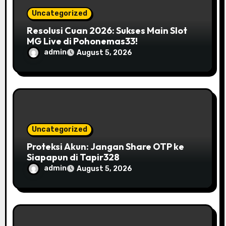
n
Uncategorized
Resolusi Cuan 2026: Sukses Main Slot
MG Live di Pohonemas33!
admin
August 5, 2026
Uncategorized
Proteksi Akun: Jangan Share OTP ke
Siapapun di Tapir328
admin
August 5, 2026