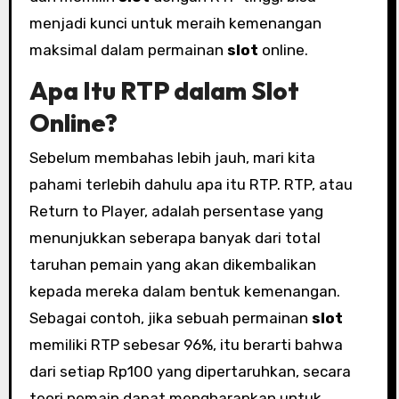
menjadi kunci untuk meraih kemenangan
maksimal dalam permainan
slot
online.
Apa Itu RTP dalam Slot
Online?
Sebelum membahas lebih jauh, mari kita
pahami terlebih dahulu apa itu RTP. RTP, atau
Return to Player, adalah persentase yang
menunjukkan seberapa banyak dari total
taruhan pemain yang akan dikembalikan
kepada mereka dalam bentuk kemenangan.
Sebagai contoh, jika sebuah permainan
slot
memiliki RTP sebesar 96%, itu berarti bahwa
dari setiap Rp100 yang dipertaruhkan, secara
teori pemain dapat mengharapkan untuk