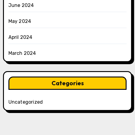
June 2024
May 2024
April 2024
March 2024
Categories
Uncategorized