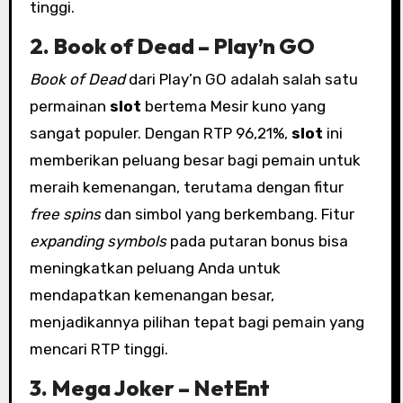
tinggi.
2.
Book of Dead – Play’n GO
Book of Dead
dari Play’n GO adalah salah satu
permainan
slot
bertema Mesir kuno yang
sangat populer. Dengan RTP 96,21%,
slot
ini
memberikan peluang besar bagi pemain untuk
meraih kemenangan, terutama dengan fitur
free spins
dan simbol yang berkembang. Fitur
expanding symbols
pada putaran bonus bisa
meningkatkan peluang Anda untuk
mendapatkan kemenangan besar,
menjadikannya pilihan tepat bagi pemain yang
mencari RTP tinggi.
3.
Mega Joker – NetEnt