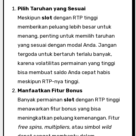
Pilih Taruhan yang Sesuai
Meskipun
slot
dengan RTP tinggi
memberikan peluang lebih besar untuk
menang, penting untuk memilih taruhan
yang sesuai dengan modal Anda. Jangan
tergoda untuk bertaruh terlalu banyak,
karena volatilitas permainan yang tinggi
bisa membuat saldo Anda cepat habis
meskipun RTP-nya tinggi.
Manfaatkan Fitur Bonus
Banyak permainan
slot
dengan RTP tinggi
menawarkan fitur bonus yang bisa
meningkatkan peluang kemenangan. Fitur
free spins
,
multipliers
, atau simbol
wild
dapat sangat membantu dalam