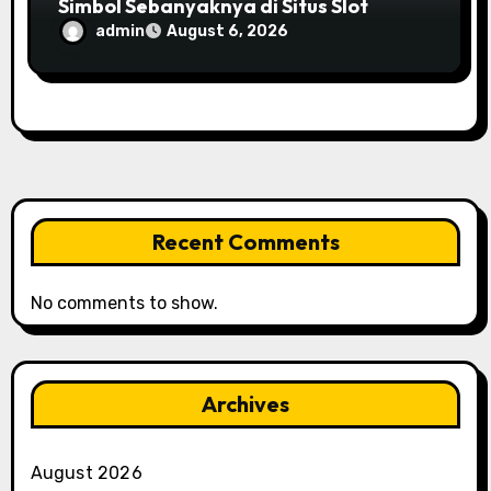
Simbol Sebanyaknya di Situs Slot
admin
August 6, 2026
Recent Comments
No comments to show.
Archives
August 2026