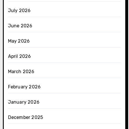
July 2026
June 2026
May 2026
April 2026
March 2026
February 2026
January 2026
December 2025