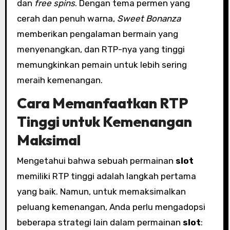
dan
free spins
. Dengan tema permen yang
cerah dan penuh warna,
Sweet Bonanza
memberikan pengalaman bermain yang
menyenangkan, dan RTP-nya yang tinggi
memungkinkan pemain untuk lebih sering
meraih kemenangan.
Cara Memanfaatkan RTP
Tinggi untuk Kemenangan
Maksimal
Mengetahui bahwa sebuah permainan
slot
memiliki RTP tinggi adalah langkah pertama
yang baik. Namun, untuk memaksimalkan
peluang kemenangan, Anda perlu mengadopsi
beberapa strategi lain dalam permainan
slot
: