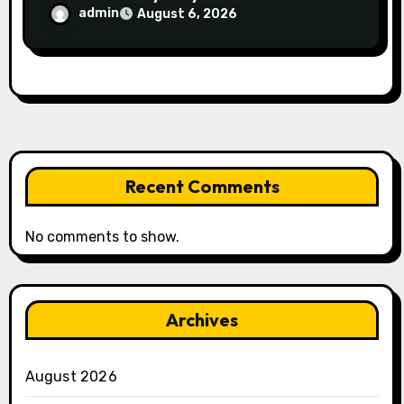
admin
August 6, 2026
Recent Comments
No comments to show.
Archives
August 2026