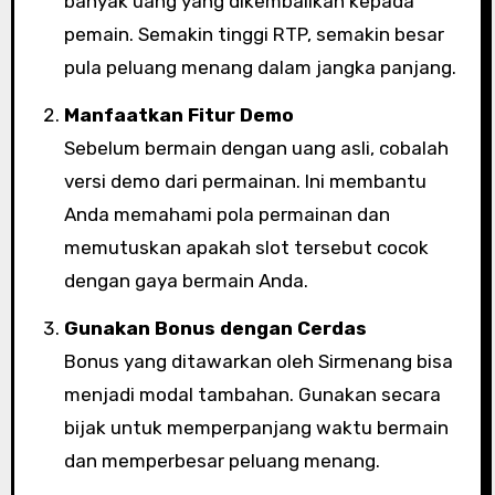
banyak uang yang dikembalikan kepada
pemain. Semakin tinggi RTP, semakin besar
pula peluang menang dalam jangka panjang.
Manfaatkan Fitur Demo
Sebelum bermain dengan uang asli, cobalah
versi demo dari permainan. Ini membantu
Anda memahami pola permainan dan
memutuskan apakah slot tersebut cocok
dengan gaya bermain Anda.
Gunakan Bonus dengan Cerdas
Bonus yang ditawarkan oleh Sirmenang bisa
menjadi modal tambahan. Gunakan secara
bijak untuk memperpanjang waktu bermain
dan memperbesar peluang menang.