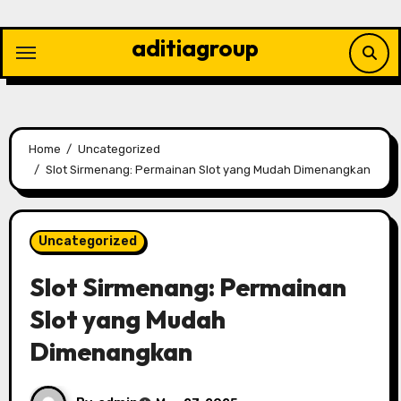
Skip
to
aditiagroup
content
Home
Uncategorized
Slot Sirmenang: Permainan Slot yang Mudah Dimenangkan
Uncategorized
Slot Sirmenang: Permainan
Slot yang Mudah
Dimenangkan