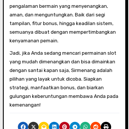
pengalaman bermain yang menyenangkan,
aman, dan menguntungkan. Baik dari segi
tampilan, fitur bonus, hingga keadilan sistem,
semuanya dibuat dengan mempertimbangkan
kenyamanan pemain.
Jadi, jika Anda sedang mencari permainan slot
yang mudah dimenangkan dan bisa dimainkan
dengan santai kapan saja, Sirmenang adalah
pilihan yang layak untuk dicoba. Siapkan
strategi, manfaatkan bonus, dan biarkan
gulungan keberuntungan membawa Anda pada
kemenangan!