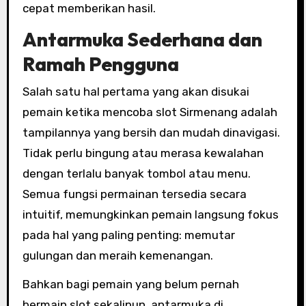
cepat memberikan hasil.
Antarmuka Sederhana dan
Ramah Pengguna
Salah satu hal pertama yang akan disukai
pemain ketika mencoba slot Sirmenang adalah
tampilannya yang bersih dan mudah dinavigasi.
Tidak perlu bingung atau merasa kewalahan
dengan terlalu banyak tombol atau menu.
Semua fungsi permainan tersedia secara
intuitif, memungkinkan pemain langsung fokus
pada hal yang paling penting: memutar
gulungan dan meraih kemenangan.
Bahkan bagi pemain yang belum pernah
bermain slot sekalipun, antarmuka di