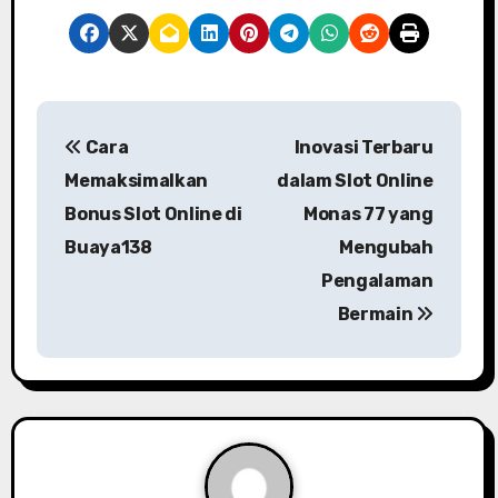
P
Cara
Inovasi Terbaru
o
Memaksimalkan
dalam Slot Online
s
Bonus Slot Online di
Monas 77 yang
Buaya138
Mengubah
t
Pengalaman
n
Bermain
a
v
i
g