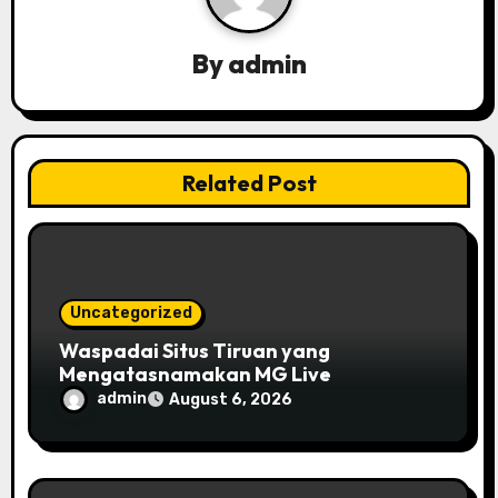
a
By
admin
t
i
o
Related Post
n
Uncategorized
Waspadai Situs Tiruan yang
Mengatasnamakan MG Live
admin
August 6, 2026