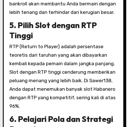
bankroll akan membantu Anda bermain dengan
lebih tenang dan terhindar dari kerugian besar.
5.
Pilih Slot dengan RTP
Tinggi
RTP (Return to Player) adalah persentase
teoretis dari taruhan yang akan dibayarkan
kembali kepada pemain dalam jangka panjang.
Slot dengan RTP tinggi cenderung memberikan
peluang menang yang lebih baik. Di Sawer138,
Anda dapat menemukan banyak slot Habanero
dengan RTP yang kompetitif, sering kali di atas
96%.
6.
Pelajari Pola dan Strategi