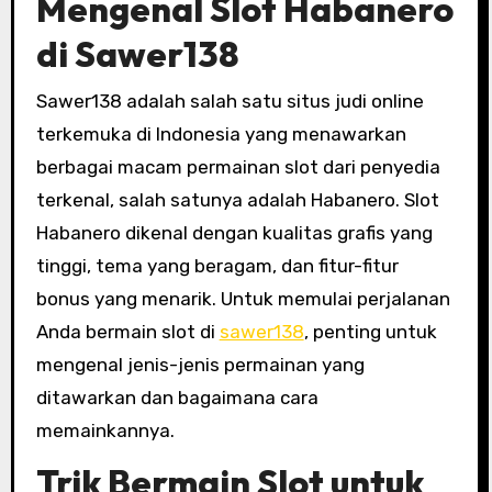
Mengenal Slot Habanero
di Sawer138
Sawer138 adalah salah satu situs judi online
terkemuka di Indonesia yang menawarkan
berbagai macam permainan slot dari penyedia
terkenal, salah satunya adalah Habanero. Slot
Habanero dikenal dengan kualitas grafis yang
tinggi, tema yang beragam, dan fitur-fitur
bonus yang menarik. Untuk memulai perjalanan
Anda bermain slot di
sawer138
, penting untuk
mengenal jenis-jenis permainan yang
ditawarkan dan bagaimana cara
memainkannya.
Trik Bermain Slot untuk