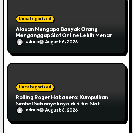
Uncategorized
Alasan Mengapa Banyak Orang
Menganggap Slot Online Lebih Menarik
Dibandingkan Game Kasino Lainnya
admin
August 6, 2026
Uncategorized
Rolling Roger Habanero: Kumpulkan
Simbol Sebanyaknya di Situs Slot
admin
August 6, 2026