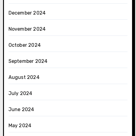
December 2024
November 2024
October 2024
September 2024
August 2024
July 2024
June 2024
May 2024