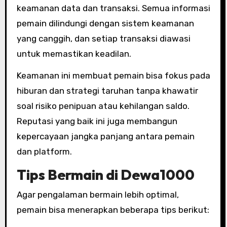
keamanan data dan transaksi. Semua informasi
pemain dilindungi dengan sistem keamanan
yang canggih, dan setiap transaksi diawasi
untuk memastikan keadilan.
Keamanan ini membuat pemain bisa fokus pada
hiburan dan strategi taruhan tanpa khawatir
soal risiko penipuan atau kehilangan saldo.
Reputasi yang baik ini juga membangun
kepercayaan jangka panjang antara pemain
dan platform.
Tips Bermain di Dewa1000
Agar pengalaman bermain lebih optimal,
pemain bisa menerapkan beberapa tips berikut: