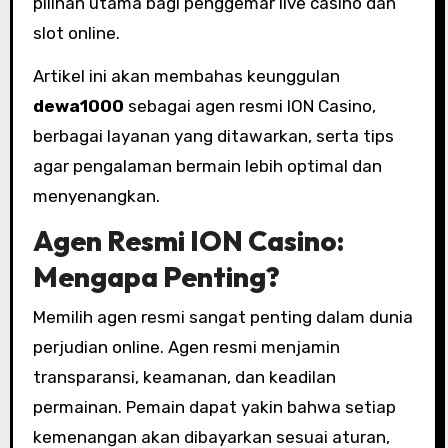
pilihan utama bagi penggemar live casino dan
slot online.
Artikel ini akan membahas keunggulan
dewa1000
sebagai agen resmi ION Casino,
berbagai layanan yang ditawarkan, serta tips
agar pengalaman bermain lebih optimal dan
menyenangkan.
Agen Resmi ION Casino:
Mengapa Penting?
Memilih agen resmi sangat penting dalam dunia
perjudian online. Agen resmi menjamin
transparansi, keamanan, dan keadilan
permainan. Pemain dapat yakin bahwa setiap
kemenangan akan dibayarkan sesuai aturan,