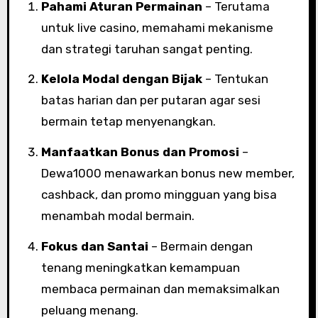
Pahami Aturan Permainan
– Terutama
untuk live casino, memahami mekanisme
dan strategi taruhan sangat penting.
Kelola Modal dengan Bijak
– Tentukan
batas harian dan per putaran agar sesi
bermain tetap menyenangkan.
Manfaatkan Bonus dan Promosi
–
Dewa1000 menawarkan bonus new member,
cashback, dan promo mingguan yang bisa
menambah modal bermain.
Fokus dan Santai
– Bermain dengan
tenang meningkatkan kemampuan
membaca permainan dan memaksimalkan
peluang menang.