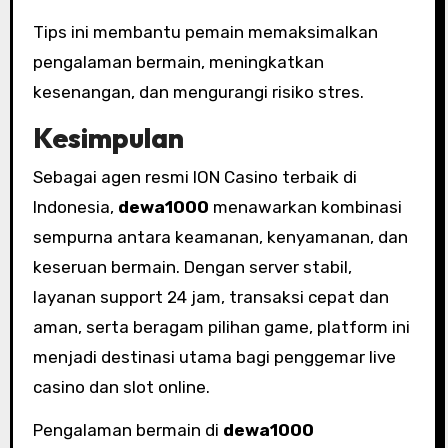
Tips ini membantu pemain memaksimalkan
pengalaman bermain, meningkatkan
kesenangan, dan mengurangi risiko stres.
Kesimpulan
Sebagai agen resmi ION Casino terbaik di
Indonesia,
dewa1000
menawarkan kombinasi
sempurna antara keamanan, kenyamanan, dan
keseruan bermain. Dengan server stabil,
layanan support 24 jam, transaksi cepat dan
aman, serta beragam pilihan game, platform ini
menjadi destinasi utama bagi penggemar live
casino dan slot online.
Pengalaman bermain di
dewa1000