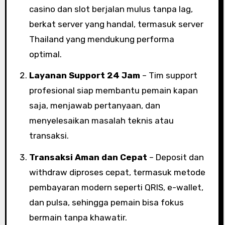
casino dan slot berjalan mulus tanpa lag,
berkat server yang handal, termasuk server
Thailand yang mendukung performa
optimal.
Layanan Support 24 Jam
– Tim support
profesional siap membantu pemain kapan
saja, menjawab pertanyaan, dan
menyelesaikan masalah teknis atau
transaksi.
Transaksi Aman dan Cepat
– Deposit dan
withdraw diproses cepat, termasuk metode
pembayaran modern seperti QRIS, e-wallet,
dan pulsa, sehingga pemain bisa fokus
bermain tanpa khawatir.