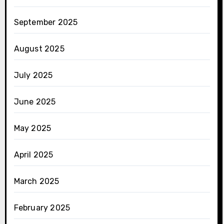
September 2025
August 2025
July 2025
June 2025
May 2025
April 2025
March 2025
February 2025