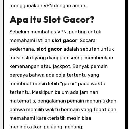
menggunakan VPN dengan aman.
Apa itu Slot Gacor?
Sebelum membahas VPN, penting untuk
memahami istilah
slot gacor
. Secara
sederhana,
slot gacor
adalah sebutan untuk
mesin slot yang dianggap sering memberikan
kemenangan atau jackpot. Banyak pemain
percaya bahwa ada pola tertentu yang
membuat mesin lebih “gacor” pada waktu
tertentu. Meskipun belum ada jaminan
matematis, pengalaman pemain menunjukkan
bahwa memilih waktu bermain yang tepat dan
memahami karakteristik mesin bisa
meningkatkan peluang menang.