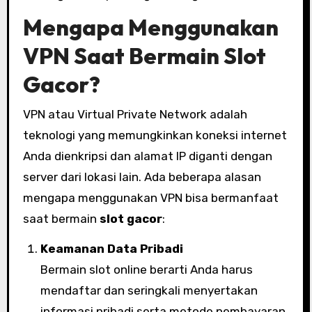
Mengapa Menggunakan
VPN Saat Bermain Slot
Gacor?
VPN atau Virtual Private Network adalah
teknologi yang memungkinkan koneksi internet
Anda dienkripsi dan alamat IP diganti dengan
server dari lokasi lain. Ada beberapa alasan
mengapa menggunakan VPN bisa bermanfaat
saat bermain
slot gacor
:
Keamanan Data Pribadi
Bermain slot online berarti Anda harus
mendaftar dan seringkali menyertakan
informasi pribadi serta metode pembayaran.