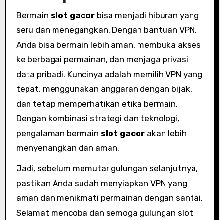
Bermain
slot gacor
bisa menjadi hiburan yang
seru dan menegangkan. Dengan bantuan VPN,
Anda bisa bermain lebih aman, membuka akses
ke berbagai permainan, dan menjaga privasi
data pribadi. Kuncinya adalah memilih VPN yang
tepat, menggunakan anggaran dengan bijak,
dan tetap memperhatikan etika bermain.
Dengan kombinasi strategi dan teknologi,
pengalaman bermain
slot gacor
akan lebih
menyenangkan dan aman.
Jadi, sebelum memutar gulungan selanjutnya,
pastikan Anda sudah menyiapkan VPN yang
aman dan menikmati permainan dengan santai.
Selamat mencoba dan semoga gulungan slot