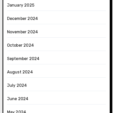
January 2025
December 2024
November 2024
October 2024
September 2024
August 2024
July 2024
June 2024
May 2024