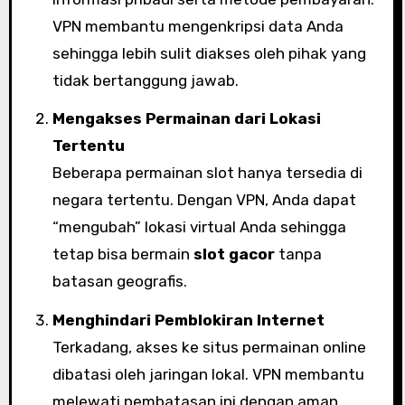
VPN membantu mengenkripsi data Anda
sehingga lebih sulit diakses oleh pihak yang
tidak bertanggung jawab.
Mengakses Permainan dari Lokasi
Tertentu
Beberapa permainan slot hanya tersedia di
negara tertentu. Dengan VPN, Anda dapat
“mengubah” lokasi virtual Anda sehingga
tetap bisa bermain
slot gacor
tanpa
batasan geografis.
Menghindari Pemblokiran Internet
Terkadang, akses ke situs permainan online
dibatasi oleh jaringan lokal. VPN membantu
melewati pembatasan ini dengan aman