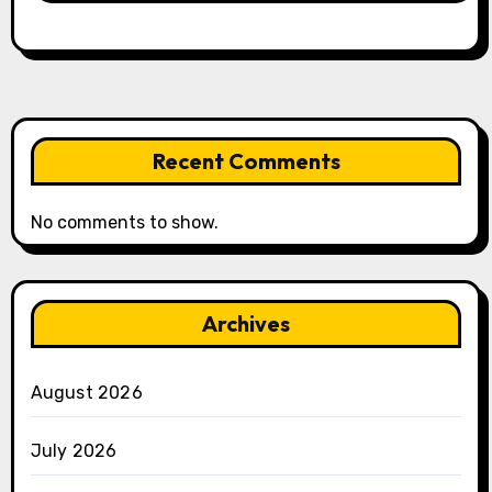
Recent Comments
No comments to show.
Archives
August 2026
July 2026