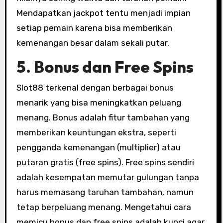
Mendapatkan jackpot tentu menjadi impian
setiap pemain karena bisa memberikan
kemenangan besar dalam sekali putar.
5. Bonus dan Free Spins
Slot88 terkenal dengan berbagai bonus
menarik yang bisa meningkatkan peluang
menang. Bonus adalah fitur tambahan yang
memberikan keuntungan ekstra, seperti
pengganda kemenangan (multiplier) atau
putaran gratis (free spins). Free spins sendiri
adalah kesempatan memutar gulungan tanpa
harus memasang taruhan tambahan, namun
tetap berpeluang menang. Mengetahui cara
memicu bonus dan free spins adalah kunci agar