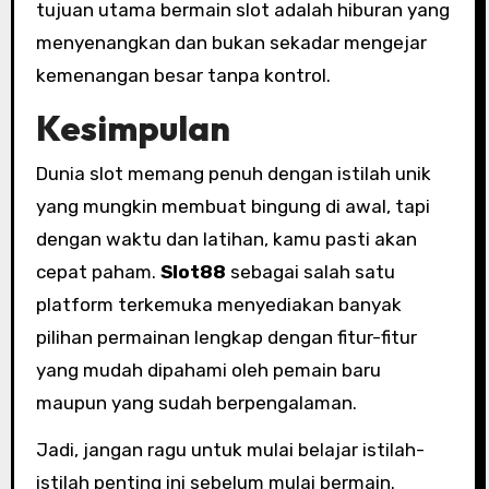
tujuan utama bermain slot adalah hiburan yang
menyenangkan dan bukan sekadar mengejar
kemenangan besar tanpa kontrol.
Kesimpulan
Dunia slot memang penuh dengan istilah unik
yang mungkin membuat bingung di awal, tapi
dengan waktu dan latihan, kamu pasti akan
cepat paham.
Slot88
sebagai salah satu
platform terkemuka menyediakan banyak
pilihan permainan lengkap dengan fitur-fitur
yang mudah dipahami oleh pemain baru
maupun yang sudah berpengalaman.
Jadi, jangan ragu untuk mulai belajar istilah-
istilah penting ini sebelum mulai bermain.