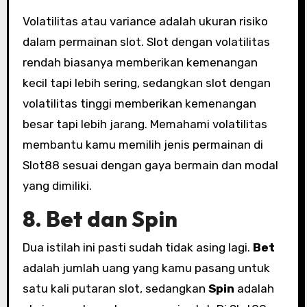
Volatilitas atau variance adalah ukuran risiko
dalam permainan slot. Slot dengan volatilitas
rendah biasanya memberikan kemenangan
kecil tapi lebih sering, sedangkan slot dengan
volatilitas tinggi memberikan kemenangan
besar tapi lebih jarang. Memahami volatilitas
membantu kamu memilih jenis permainan di
Slot88 sesuai dengan gaya bermain dan modal
yang dimiliki.
8. Bet dan Spin
Dua istilah ini pasti sudah tidak asing lagi.
Bet
adalah jumlah uang yang kamu pasang untuk
satu kali putaran slot, sedangkan
Spin
adalah