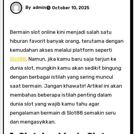
By
admin
October 10, 2025
Bermain slot online kini menjadi salah satu
hiburan favorit banyak orang, terutama dengan
kemudahan akses melalui platform seperti
Slot88
. Namun, jika kamu baru saja terjun ke
dunia slot, mungkin kamu akan sedikit bingung
dengan berbagai istilah yang sering muncul
saat bermain. Jangan khawatir! Artikel ini akan
membahas beberapa istilah penting dalam
dunia slot yang wajib kamu tahu agar
pengalaman bermain di Slot88 semakin seru
dan mengasyikkan.