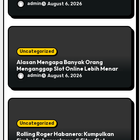
admin
August 6, 2026
Uncategorized
Alasan Mengapa Banyak Orang
Menganggap Slot Online Lebih Menarik
Dibandingkan Game Kasino Lainnya
admin
August 6, 2026
Uncategorized
Rolling Roger Habanero: Kumpulkan