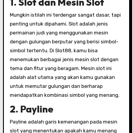
1. Slot dan Mesin Slot
Mungkin istilah ini terdengar sangat dasar, tapi
penting untuk dipahami. Slot adalah jenis
permainan judi yang menggunakan mesin
dengan gulungan berputar yang berisi simbol-
simbol tertentu. Di Slot88, kamu bisa
menemukan berbagai jenis mesin slot dengan
tema dan fitur yang beragam. Mesin slot ini
adalah alat utama yang akan kamu gunakan
untuk memutar gulungan dan berharap
mendapatkan kombinasi simbol yang menang.
2. Payline
Payline adalah garis kemenangan pada mesin
slot yang menentukan apakah kamu menang