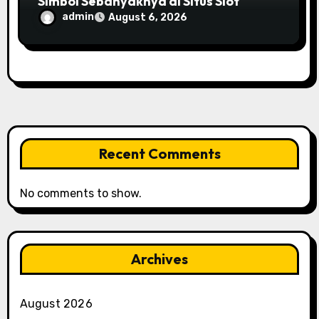
Simbol Sebanyaknya di Situs Slot
admin
August 6, 2026
Recent Comments
No comments to show.
Archives
August 2026