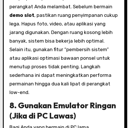
perangkat Anda melambat. Sebelum bermain
demo slot
, pastikan ruang penyimpanan cukup
lega. Hapus foto, video, atau aplikasi yang
jarang digunakan. Dengan ruang kosong lebih
banyak, sistem bisa bekerja lebih optimal.
Selain itu, gunakan fitur “pembersih sistem”
atau aplikasi optimasi bawaan ponsel untuk
menutup proses tidak penting. Langkah
sederhana ini dapat meningkatkan performa
permainan hingga dua kali lipat di perangkat
low-end.
8. Gunakan Emulator Ringan
(Jika di PC Lawas)
Bagi Anda yang bermain di PC lama,