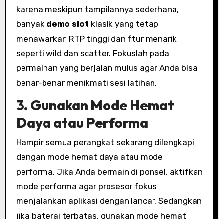
karena meskipun tampilannya sederhana,
banyak
demo slot
klasik yang tetap
menawarkan RTP tinggi dan fitur menarik
seperti wild dan scatter. Fokuslah pada
permainan yang berjalan mulus agar Anda bisa
benar-benar menikmati sesi latihan.
3. Gunakan Mode Hemat
Daya atau Performa
Hampir semua perangkat sekarang dilengkapi
dengan mode hemat daya atau mode
performa. Jika Anda bermain di ponsel, aktifkan
mode performa agar prosesor fokus
menjalankan aplikasi dengan lancar. Sedangkan
jika baterai terbatas, gunakan mode hemat