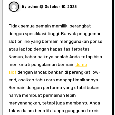
By
admin
October 10, 2025
Tidak semua pemain memiliki perangkat
dengan spesifikasi tinggi. Banyak penggemar
slot online yang bermain menggunakan ponsel
atau laptop dengan kapasitas terbatas.
Namun, kabar baiknya adalah Anda tetap bisa
menikmati pengalaman bermain
demo
slot
dengan lancar, bahkan di perangkat low-
end, asalkan tahu cara mengoptimalkannya.
Bermain dengan performa yang stabil bukan
hanya membuat permainan lebih
menyenangkan, tetapi juga membantu Anda
fokus dalam berlatih tanpa gangguan teknis.