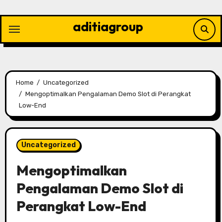
Skip
to
aditiagroup
content
Home
Uncategorized
Mengoptimalkan Pengalaman Demo Slot di Perangkat
Low-End
Uncategorized
Mengoptimalkan
Pengalaman Demo Slot di
Perangkat Low-End