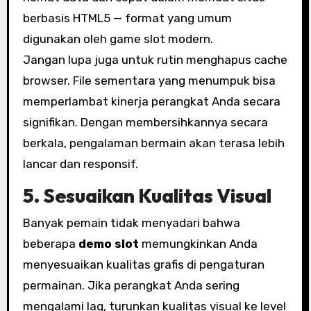
berbasis HTML5 — format yang umum
digunakan oleh game slot modern.
Jangan lupa juga untuk rutin menghapus cache
browser. File sementara yang menumpuk bisa
memperlambat kinerja perangkat Anda secara
signifikan. Dengan membersihkannya secara
berkala, pengalaman bermain akan terasa lebih
lancar dan responsif.
5. Sesuaikan Kualitas Visual
Banyak pemain tidak menyadari bahwa
beberapa
demo slot
memungkinkan Anda
menyesuaikan kualitas grafis di pengaturan
permainan. Jika perangkat Anda sering
mengalami lag, turunkan kualitas visual ke level