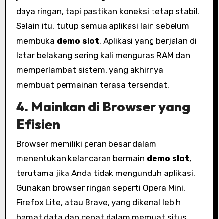
daya ringan, tapi pastikan koneksi tetap stabil.
Selain itu, tutup semua aplikasi lain sebelum
membuka
demo slot
. Aplikasi yang berjalan di
latar belakang sering kali menguras RAM dan
memperlambat sistem, yang akhirnya
membuat permainan terasa tersendat.
4. Mainkan di Browser yang
Efisien
Browser memiliki peran besar dalam
menentukan kelancaran bermain
demo slot
,
terutama jika Anda tidak mengunduh aplikasi.
Gunakan browser ringan seperti Opera Mini,
Firefox Lite, atau Brave, yang dikenal lebih
hemat data dan cepat dalam memuat situs