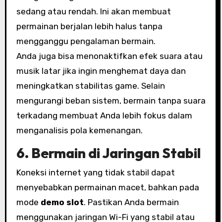
sedang atau rendah. Ini akan membuat
permainan berjalan lebih halus tanpa
mengganggu pengalaman bermain.
Anda juga bisa menonaktifkan efek suara atau
musik latar jika ingin menghemat daya dan
meningkatkan stabilitas game. Selain
mengurangi beban sistem, bermain tanpa suara
terkadang membuat Anda lebih fokus dalam
menganalisis pola kemenangan.
6. Bermain di Jaringan Stabil
Koneksi internet yang tidak stabil dapat
menyebabkan permainan macet, bahkan pada
mode
demo slot
. Pastikan Anda bermain
menggunakan jaringan Wi-Fi yang stabil atau