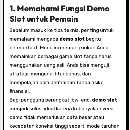
1. Memahami Fungsi Demo
Slot untuk Pemain
Sebelum masuk ke tips teknis, penting untuk
memahami mengapa
demo slot
begitu
bermanfaat. Mode ini memungkinkan Anda
memainkan berbagai game slot tanpa harus
menggunakan uang asli. Anda bisa menguji
strategi, mengenal fitur bonus, dan
mempelajari pola permainan tanpa risiko
finansial.
Bagi pengguna perangkat low-end,
demo slot
menjadi solusi ideal karena kebanyakan versi
demo tidak memerlukan data besar atau
kecepatan koneksi tinggi seperti mode taruhan