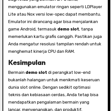
menggunakan emulator ringan seperti LDPlayer
Lite atau Nox versi low-spec dapat membantu.
Emulator ini dirancang agar bisa menjalankan
game Android, termasuk
demo slot
, tanpa
memerlukan kartu grafis canggih. Pastikan juga
Anda mengatur resolusi tampilan rendah untuk
menghemat kinerja CPU dan RAM.
Kesimpulan
Bermain
demo slot
di perangkat low-end
bukanlah halangan untuk menikmati keseruan
dunia slot online. Dengan sedikit optimasi
teknis dan kebiasaan cerdas, Anda tetap bisa
mendapatkan pengalaman bermain yang
lancar, menyenangkan, dan produktif.