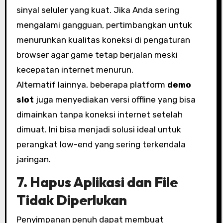
sinyal seluler yang kuat. Jika Anda sering
mengalami gangguan, pertimbangkan untuk
menurunkan kualitas koneksi di pengaturan
browser agar game tetap berjalan meski
kecepatan internet menurun.
Alternatif lainnya, beberapa platform
demo
slot
juga menyediakan versi offline yang bisa
dimainkan tanpa koneksi internet setelah
dimuat. Ini bisa menjadi solusi ideal untuk
perangkat low-end yang sering terkendala
jaringan.
7. Hapus Aplikasi dan File
Tidak Diperlukan
Penyimpanan penuh dapat membuat